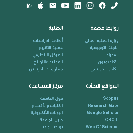
روابط مهمة
الطلبة
وزارة التعليم العالي
أنظمة الدراسات
اللجنة التوجيهية
عملية التقييم
المدراء
الهيكل التنظيمي
الأكاديميون
القواعد واللوائح
الكادر التدريسي
معلومات الخريجين
المواقع البحثية
مركز المساعدة
Scopus
حول الجامعة
Research Gate
الكليات والأقسام
Google Scholar
البوبات الألكترونية
ORCID
دليل الجامعة
Web Of Science
تواصل معنا