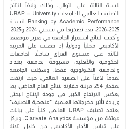
للسنة الثالثة على التوالي، وذلك وفقاً لنتائج
التصنيف العالمي للجامعات URAP – University
Ranking by Academic Performance لنسخة
2025-2026، بعد تصدّرها في نسختي 2024 و2025.
وأكدت النتائج استمرار الجامعة في تعزيز موقعها
الأكاديمي محلياً ودولياً، إذ حصلت على المرتبة
الثالثة على مستوى العراق شاملاً الجامعات
الحكومية والأهلية، مسبوقةً بجامعة بغداد
والجامعة التكنولوجية فقط. وسجّلت الجامعة
تقدماً لافتاً على الصعيد العالمي، حيث ارتقت
بمقدار 294 مرتبة مقارنة بنتائج العام الماضي، بما
يعكس الارتفاع الكبير في جودة الإنتاج البحثي
وزيادة تأثير مخرجاتها العلمية. *منهجية التصنيف*
يعتمد تصنيف URAP العالمي كلياً على بيانات
موثقة من مؤسسة Clarivate Analytics، ويركز
على قياس الأداء الأكاديمي من خلال ثلاثة