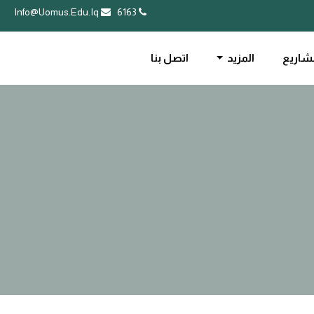
Info@Uomus.Edu.Iq
6163
شاريع
المزيد
اتصل بنا