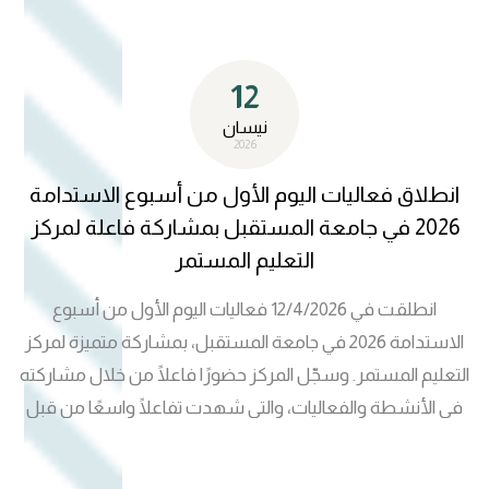
عن استفساراتهم، بما يسهم في تعزيز وعيهم بأهمية التطوير
الذاتي والتعلم المستمر. وحرص فريق المركز على خلق بيئة
12
تفاعلية إيجابية من خلال التواصل المباشر مع الحضور، وتقديم
مبادرات تشجيعية تعزز من روح المشاركة والانخراط في
نيسان
2026
الأنشطة التعليمية. وتأتي هذه المشاركة استمرارًا لنهج جامعة
المستقبل في دعم الأنشطة العلمية والتوعوية، وترسيخ
انطلاق فعاليات اليوم الأول من أسبوع الاستدامة
مفاهيم التنمية المستدامة، وتعزيز دور المؤسسات التعليمية في
2026 في جامعة المستقبل بمشاركة فاعلة لمركز
خدمة المجتمع.
التعليم المستمر
انطلقت في 12/4/2026 فعاليات اليوم الأول من أسبوع
الاستدامة 2026 في جامعة المستقبل، بمشاركة متميزة لمركز
التعليم المستمر. وسجّل المركز حضورًا فاعلًا من خلال مشاركته
في الأنشطة والفعاليات، والتي شهدت تفاعلًا واسعًا من قبل
الطلبة والزائرين. وتضمنت مشاركة المركز تقديم برامج تعريفية
وتوعوية هدفت إلى نشر مفاهيم الاستدامة، وتسليط الضوء