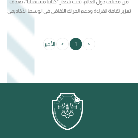
من مختلف دول العالم، تحت شعار “كتابنا مستقبلنا”، بهدف
تعزيز ثقافة القراءة ودعم الحراك الثقافي في الوسط الأكاديمي
والمجتمعي. ويُعد المعرض من أبرز الفعاليات الثقافية على
مستوى الجامعات العراقية، إذ يجمع بين المعرفة والإبداع في
بيئة علمية متكاملة، تسهم في تعزيز الوعي الثقافي لدى الطلبة
<
1
>
الأخير
والمهتمين. ويتضمن المعرض برنامجًا متنوعًا يشمل لقاءات
حوارية مع نخبة من الكتّاب والشعراء والأدباء، إلى جانب عروض
مسرحية مميزة، ومعارض فنية تعكس الطاقات الإبداعية، فضلاً
عن بازار للحرف اليدوية. كما يشهد المعرض توزيع كوبونات لشراء
الكتب مجانًا، في خطوة تهدف إلى تشجيع القراءة وتحفيز الطلبة
على اقتناء الكتب وتنمية معارفهم في مختلف المجالات. وأكدت
إدارة الجامعة أن هذه الفعالية تمثل منصة ثقافية مهمة تسهم
في ترسيخ ثقافة القراءة والانفتاح على التجارب الفكرية المتنوعة،
وتعزز من التواصل بين الوسط الأكاديمي والمجتمع الثقافي. ويأتي
تنظيم هذا المعرض في إطار جهود جامعة المستقبل لتعزيز