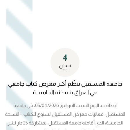
على أهمية التعليم المستمر في تطوير المهارات وبناء القدرات،
فضلًا عن التعريف بالدورات والبرامج التدريبية التي يقدمها المركز
في مختلف المجالات. كما قام فريق المركز بتوزيع هدايا رمزية
على الطلبة، في مبادرة تهدف إلى تعزيز التفاعل وتشجيع
المشاركة، وخلق بيئة تعليمية إيجابية محفزة على التعلم والتطوير.
وتأتي هذه المشاركة انسجامًا مع رؤية جامعة المستقبل في
4
دعم المبادرات الهادفة إلى تنمية الوعي المجتمعي وتعزيز مفاهيم
التنمية المستدامة.
نيسان
2026
جامعة المستقبل تنظّم أكبر معرض كتاب جامعي
في العراق بنسخته الخامسة
انطلقت، اليوم السبت الموافق 05/04/2026، في جامعة
المستقبل، فعاليات معرض المستقبل السنوي للكتاب – النسخة
الخامسة، الذي أقامته جامعة المستقبل، بمشاركة 25 دار نشر