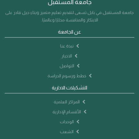
جامعة المستقبل
الحراك الثقافي ودعم البيئة التعليمية، بما يسهم في بناء جيل واعٍ
ومثقف يواكب متطلبات العصر.
جامعة المستقبل في بابل تسعى لتقديم تعليم متميز وبناء جيل قادر على
الابتكار والمنافسة محليًا وعالميًا.
عن الجامعة
نبذة عنا
الاخبار
التواصل
خطط ورسوم الدراسة
التشكيلات الادارية
المراكز العلمية
الأقسام الإدارية
الوحدات
الشعب