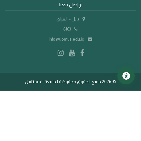
تواصل معنا
بابل – العراق
6163
info@uomus.edu.iq
©
2026 جميع الحقوق محفوظة | جامعة المستقبل