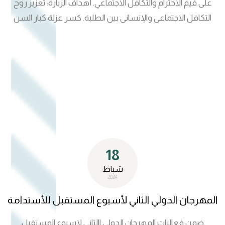
على قيم الاحترام والتكافل الاجتماعي. أهداف الزيارة: تعزيز روح
التكافل الاجتماعي والإنساني بين الطلبة. كسر عزلة كبار السن
وإشعارهم بالاهتمام والتقدير. ترسيخ قيم الرحمة والعطاء في
نفوس الشباب الجامعي. تفعيل دور الجامعة في دعم مؤسسات
الرعاية الاجتماعية. تألف الفريق من كادر جامعة المستقبل م.د
ايمان غانم حميد/ مدير وحدة الارشاد النفسي والتوجيه التربوي
في كلية الصيدلة م.م زهراء صلاح علي / مسؤولة شعبة الارشاد
النفسي والتوجيه التربوي م. دهاق محمد كاظم / موظف شعبة
الارشاد النفسي والتوزجيه التربوي
18
شباط
2024
المهرجان الدولي الثاني لأسبوع المستقبل للأستدامة
ضمن فعاليات المهرجان الدولي االثاني لاسبوع المستقبل