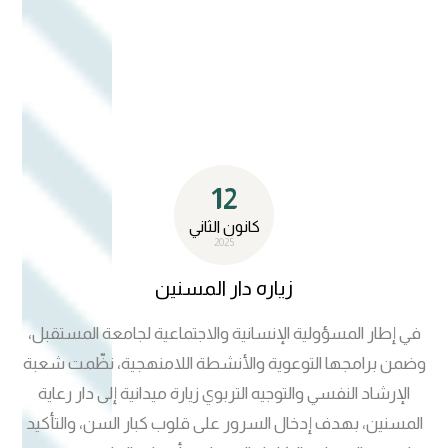
النفسي في دعم البيئة الجامعية المستدامة. التفاعل مع زوار
المهرجان وطرح نماذج من أنشطة الشعبة الهادفة. الأنشطة
التي قدّمتها الشعبة في االبوث: 1. بوث توعوي تعريفي يحتوي
على: بوسترات ونشرات تثقيفية عن الصحة النفسية والاستقرار
التربوي. تعريف بمهام الشعبة وأنشطتها الموجهة للطلبة.
عبارات تحفيزية ونصائح للحفاظ على الصحة النفسية. دراسات
12
حالة حول ( اثر بر الوالدين على النجاح في الحياة، لاللتنمر الالكتروني،
دور وسائل الاعلام في الحد من التطرف الفكري، العنف ضد كبار
كانون الثاني
2025
السن وإساءة معاملتهم...).
زياره دار المسنين
في إطار المسؤولية الإنسانية والاجتماعية لجامعة المستقبل،
وضمن برامجها التوعوية والأنشطة اللامنهجية، نظّمت شعبة
الإرشاد النفسي والتوجيه التربوي زيارة ميدانية إلى دار رعاية
المسنين، بهدف إدخال السرور على قلوب كبار السن، والتأكيد