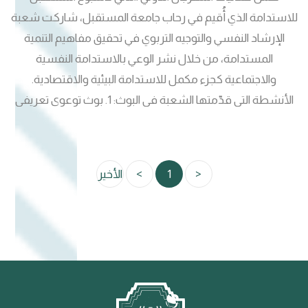
للاستدامة الذي أُقيم في رحاب جامعة المستقبل، شاركت شعبة
الإرشاد النفسي والتوجيه التربوي في تحقيق مفاهيم التنمية
المستدامة، من خلال نشر الوعي بالاستدامة النفسية
والاجتماعية كجزء مكمل للاستدامة البيئية والاقتصادية.
الأنشطة التي قدّمتها الشعبة في البوث: 1. بوث توعوي تعريفي
يحتوي على: مكتبة تحتوي على مجموعة من الكتب الارشادية
والنفسية . عرض مواد طبيعية مستدامة . بوسترات ونشرات
تثقيفية عن الصحة النفسية والاستقرار التربوي. تعريف بمهام
<
1
>
الأخير
الشعبة وأنشطتها الموجهة للطلبة. عبارات تحفيزية ونصائح
للحفاظ على الصحة النفسية. ركن الاستشارات النفسية والدعم
التربوي .