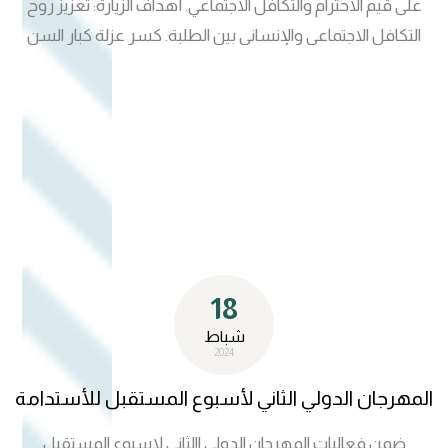
على قيم الاحترام والتكافل الاجتماعي. أهداف الزيارة: تعزيز روح
التكافل الاجتماعي والإنساني بين الطلبة. كسر عزلة كبار السن
وإشعارهم بالاهتمام والتقدير. ترسيخ قيم الرحمة والعطاء في
نفوس الشباب الجامعي. تفعيل دور الجامعة في دعم مؤسسات
الرعاية الاجتماعية. تألف الفريق من كادر جامعة المستقبل م.د
ايمان غانم حميد/ مدير وحدة الارشاد النفسي والتوجيه التربوي
في كلية الصيدلة م.م زهراء صلاح علي / مسؤولة شعبة الارشاد
النفسي والتوجيه التربوي م. دهاق محمد كاظم / موظف شعبة
الارشاد النفسي والتوزجيه التربوي
18
شباط
2024
المهرجان الدولي الثاني لأسبوع المستقبل للأستدامة
ضمن فعاليات المهرجان الدولي االثاني لاسبوع المستقبل