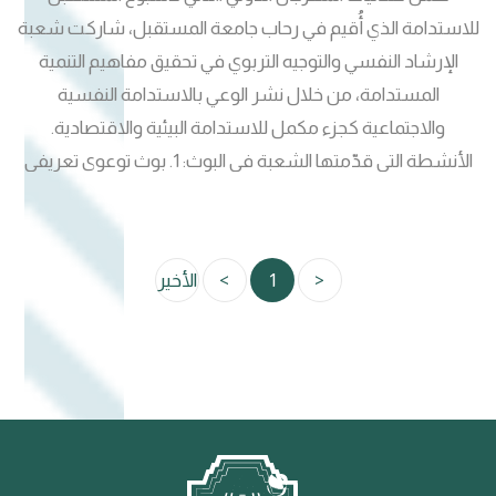
للاستدامة الذي أُقيم في رحاب جامعة المستقبل، شاركت شعبة
الإرشاد النفسي والتوجيه التربوي في تحقيق مفاهيم التنمية
المستدامة، من خلال نشر الوعي بالاستدامة النفسية
والاجتماعية كجزء مكمل للاستدامة البيئية والاقتصادية.
الأنشطة التي قدّمتها الشعبة في البوث: 1. بوث توعوي تعريفي
يحتوي على: مكتبة تحتوي على مجموعة من الكتب الارشادية
والنفسية . عرض مواد طبيعية مستدامة . بوسترات ونشرات
تثقيفية عن الصحة النفسية والاستقرار التربوي. تعريف بمهام
<
1
>
الأخير
الشعبة وأنشطتها الموجهة للطلبة. عبارات تحفيزية ونصائح
للحفاظ على الصحة النفسية. ركن الاستشارات النفسية والدعم
التربوي .