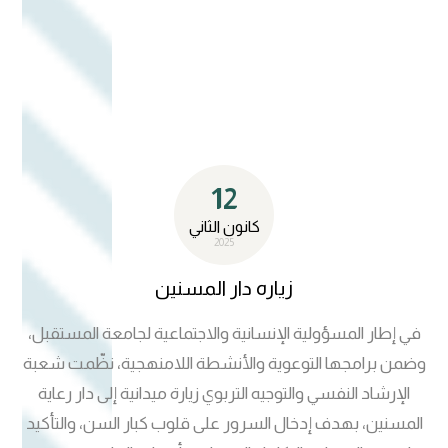
النفسي في دعم البيئة الجامعية المستدامة. التفاعل مع زوار
المهرجان وطرح نماذج من أنشطة الشعبة الهادفة. الأنشطة
التي قدّمتها الشعبة في االبوث: 1. بوث توعوي تعريفي يحتوي
على: بوسترات ونشرات تثقيفية عن الصحة النفسية والاستقرار
التربوي. تعريف بمهام الشعبة وأنشطتها الموجهة للطلبة.
عبارات تحفيزية ونصائح للحفاظ على الصحة النفسية. دراسات
12
حالة حول ( اثر بر الوالدين على النجاح في الحياة، لاللتنمر الالكتروني،
دور وسائل الاعلام في الحد من التطرف الفكري، العنف ضد كبار
كانون الثاني
2025
السن وإساءة معاملتهم...).
زياره دار المسنين
في إطار المسؤولية الإنسانية والاجتماعية لجامعة المستقبل،
وضمن برامجها التوعوية والأنشطة اللامنهجية، نظّمت شعبة
الإرشاد النفسي والتوجيه التربوي زيارة ميدانية إلى دار رعاية
المسنين، بهدف إدخال السرور على قلوب كبار السن، والتأكيد