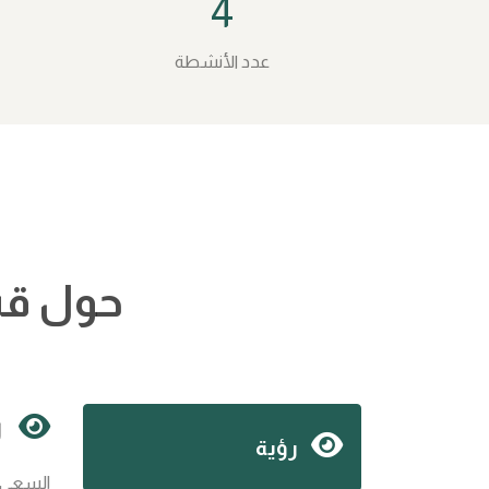
4
عدد الأنشطة
حول قس
ر
رؤية
السعي إ