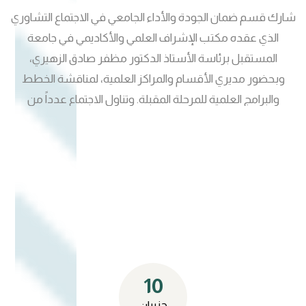
والاعتماد الأكاديمي الدولي والتبادل الأكاديمي. وأشار سيادته إلى
شارك قسم ضمان الجودة والأداء الجامعي في الاجتماع التشاوري
دعم رئاسة الجامعة المستمر لجميع المبادرات التي تسهم في
الذي عقده مكتب الإشراف العلمي والأكاديمي في جامعة
تعزيز المكانة الأكاديمية والبحثية للجامعة، وتدعم بناء بيئة تعليمية
المستقبل برئاسة الأستاذ الدكتور مظفر صادق الزهيري،
منتجة قادرة على إحداث أثر إيجابي على المستويين المحلي
وبحضور مديري الأقسام والمراكز العلمية، لمناقشة الخطط
والدولي. كما أكد أهمية دور الجامعة في تقديم الحلول العلمية
والبرامج العلمية للمرحلة المقبلة. وتناول الاجتماع عدداً من
للتحديات التي تواجه مؤسسات المحافظة وقطاعاتها المختلفة،
المحاور المهمة، أبرزها تعزيز التحول الرقمي والذكاء الاصطناعي،
من خلال توظيف البحث العلمي والدراسات التخصصية وورش
ودعم الابتكار وريادة الأعمال، ومتابعة الخطط التشغيلية
العمل والتواصل الفاعل مع الجهات ذات العلاقة، بما يعزز مكانة
للأقسام والمراكز العلمية، بما يسهم في تطوير الأداء المؤسسي
الجامعة كمركز للخبرة والمعرفة والتنمية. وفي ختام الاجتماع،
وتحقيق أهداف الجامعة الاستراتيجية. وأكد قسم ضمان الجودة
استمع السيد رئيس الجامعة إلى آراء ومقترحات الحضور، وقدم
أهمية تكامل الجهود بين تشكيلات الجامعة وتعزيز ثقافة
جملة من التوجيهات والملاحظات التي من شأنها تطوير آليات
التحسين المستمر بما يدعم مسيرة الجودة والاعتماد الأكاديمي
العمل وضمان تحقيق النتائج المرجوة. وحضر الاجتماع السيد
والتميز المؤسسي.
المساعد العلمي لرئيس الجامعة الأستاذ الدكتور عباس الباوي،
ومدير الإشراف العلمي والأكاديمي الأستاذ الدكتور مظفر صادق
10
الزهيري، إلى جانب مدراء المراكز والأقسام في رئاسة الجامعة.
حزيران