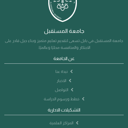
لضمان مواءمة البرامج مع احتياجات المجتمع وسوق العمل وتعزيز
الابتكار. وتؤكد جامعة المستقبل التزامها بتبني نموذج جامعي
حديث قائم على الشراكة مع المجتمع، وتعزيز جودة التعليم، ودعم
جامعة المستقبل
التنمية المستدامة.
جامعة المستقبل في بابل تسعى لتقديم تعليم متميز وبناء جيل قادر على
الابتكار والمنافسة محليًا وعالميًا.
عن الجامعة
نبذة عنا
الاخبار
التواصل
خطط ورسوم الدراسة
التشكيلات الادارية
المراكز العلمية