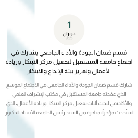
استراتيجية للتطوير المستمر، وآلية توظيف نتائجه في تحسين
جودة التعليم والتعلم والبحث العلمي والخدمات الجامعية، فضلاً
1
عن استعراض أفضل الممارسات المؤسسية التي تسهم في
تعزيز جاهزية البرامج الأكاديمية والمؤسسة التعليمية
حزيران
2026
لاستحقاقات الاعتماد المختلفة. وأكد المشاركون أن اليوم
العالمي للاعتماد يمثل محطة مهمة لتجديد الالتزام بثقافة التميز
قسم ضمان الجودة والأداء الجامعي يشارك في
والجودة، وتجسيداً لرؤية الجامعة الرامية إلى بناء منظومة
اجتماع جامعة المستقبل لتفعيل مركز الابتكار وريادة
أكاديمية متكاملة ترتكز على التحسين المستمر والحوكمة
الأعمال وتعزيز بيئة الإبداع والابتكار
الرشيدة والابتكار المؤسسي. وتأتي هذه الورشة ضمن سلسلة
شارك قسم ضمان الجودة والأداء الجامعي في الاجتماع الموسع
من الأنشطة والمبادرات التي ينفذها قسم ضمان الجودة والأداء
الذي عقدته جامعة المستقبل في مكتب الإشراف العلمي
الجامعي، تأكيداً لدوره المحوري في دعم مسيرة التطوير
والأكاديمي لبحث آليات تفعيل مركز الابتكار وريادة الأعمال، الذي
المؤسسي وتعزيز مكانة جامعة المستقبل بوصفها نموذجاً
استُحدث مؤخراً بمبادرة من السيد رئيس الجامعة الأستاذ الدكتور
أكاديمياً رائداً يسعى إلى تحقيق أعلى معايير الجودة والاعتماد على
حسن شاكر مجدي، بهدف ترسيخ ثقافة الابتكار وتحويل الأفكار
المستويين المحلي والدولي.
الإبداعية إلى مشاريع ذات أثر اقتصادي ومجتمعي. وترأس