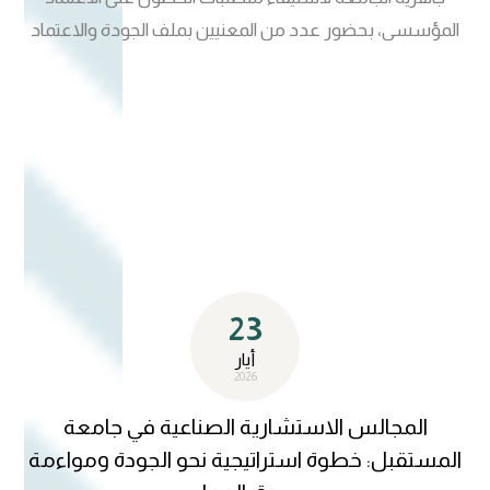
المؤسسي، بحضور عدد من المعنيين بملف الجودة والاعتماد
الأكاديمي. وتناول الاجتماع استعراض أبرز معايير الاعتماد
المؤسسي والمؤشرات المرتبطة بها، فضلاً عن مناقشة
الإجراءات والخطط الهادفة إلى تطوير الأداء المؤسسي وتعزيز
جودة الجوانب الأكاديمية والإدارية بما يتوافق مع متطلبات
الاعتماد والمعايير المعتمدة. كما جرى التأكيد خلال الاجتماع على
أهمية التنسيق بين الأقسام والشعب المعنية، والعمل بروح
الفريق الواحد لضمان تحقيق متطلبات الجودة والاعتماد
المؤسسي وفق الأطر الزمنية المحددة. ويأتي هذا الاجتماع ضمن
23
جهود قسم ضمان الجودة والأداء الجامعي في متابعة ملفات
الجودة والاعتماد، ودعم توجهات الجامعة نحو تحقيق التميز
أيار
2026
المؤسسي والارتقاء بمستوى الأداء الأكاديمي والإداري
المجالس الاستشارية الصناعية في جامعة
المستقبل: خطوة استراتيجية نحو الجودة ومواءمة