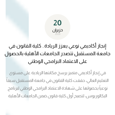
استعرض قسم ضمان الجودة والأداء الجامعي عدداً من المحاور
المتعلقة بدعم متطلبات الجودة والاعتماد المؤسسي والأكاديمي
20
وضمان مواءمة الأنشطة والفعاليات مع مؤشرات الأداء
المؤسسي وخطط التحسين المستمر. وأكد السيد رئيس
حزيران
2026
الجامعة أهمية العمل بروح الفريق الواحد والتنسيق بين مختلف
التشكيلات الجامعية لضمان نجاح البرامج والفعاليات المقبلة، بما
إنجاز أكاديمي نوعي يعزز الريادة.. كلية القانون في
يعزز ريادة جامعة المستقبل وتميزها على المستويين المحلي
جامعة المستقبل تتصدر الجامعات الأهلية بالحصول
والدولي.
على الاعتماد البرامجي الوطني
في إنجاز أكاديمي متميز يرسخ مكانتها الريادية على مستوى
التعليم العالي، حققت كلية القانون في جامعة المستقبل سبقاً
نوعياً بحصولها على شهادة الاعتماد البرامجي الوطني لبرنامج
البكالوريوس، لتصبح أول كلية قانون ضمن الجامعات الأهلية
العراقية تنال هذا الاعتماد. ويعكس هذا الإنجاز مستوى الجودة
الأكاديمية والالتزام بالمعايير الوطنية المعتمدة في تطوير البرامج