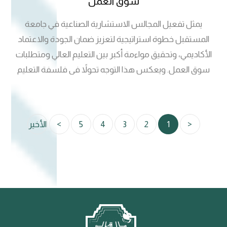
سوق العمل
يمثل تفعيل المجالس الاستشارية الصناعية في جامعة
المستقبل خطوة استراتيجية لتعزيز ضمان الجودة والاعتماد
الأكاديمي، وتحقيق مواءمة أكبر بين التعليم العالي ومتطلبات
سوق العمل. ويعكس هذا التوجه تحولاً في فلسفة التعليم
الجامعي من خلال إشراك أصحاب المصلحة من القطاعين العام
والخاص في تطوير البرامج الأكاديمية وتحديث المناهج بما يتوافق
مع المهارات المستقبلية. وتسهم هذه المجالس في دعم
<
1
2
3
4
5
>
الأخير
التحسين المستمر عبر التغذية الراجعة من القطاعات الصحية
والصناعية والمهنية، مما يعزز مخرجات التعليم ويقلل الفجوة بين
الجانب النظري والتطبيقي. وتعقد اجتماعات دورية في عدد من
الكليات، منها كلية الطب، وكلية التقنيات الهندسية، وكلية التربية
البدنية وعلوم الرياضة، لمناقشة تطوير المناهج، وتوسيع التدريب
العملي، ودعم البحث التطبيقي، وتعزيز فرص توظيف الخريجين.
كما تمثل هذه المجالس أحد مؤشرات الاعتماد الأكاديمي المهمة