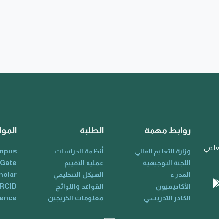
روابط مهمة
الطلبة
الموا
لعلمي
وزارة التعليم العالي
أنظمة الدراسات
opus
اللجنة التوجيهية
عملية التقييم
 Gate
المدراء
الهيكل التنظيمي
holar
الأكاديميون
القواعد واللوائح
RCID
الكادر التدريسي
معلومات الخريجين
ience