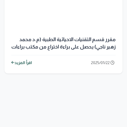
مقرر قسم التقنيات الاحيائية الطبية (م.د محمد
زهير ناجي) يحصل على براءة اختراع من مكتب براءات
الاختراع الأمريكية...
2025/01/22
اقرأ المزيد