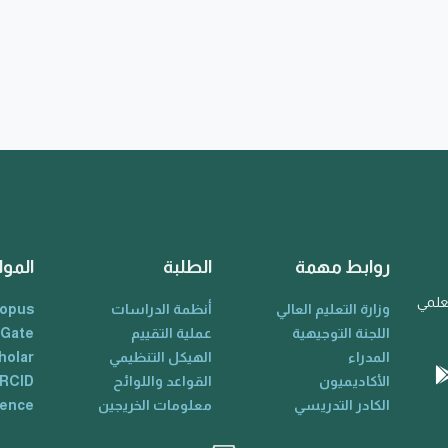
روابط مهمة
الطلبة
الموا
لعلمي
وزارة التعليم العالي
أنظمة الدراسات
opus
اللجنة التوجيهية
عملية التقييم
 Gate
المدراء
الهيكل التنظيمي
holar
الأكاديميون
القواعد واللوائح
RCID
الكادر التدريسي
معلومات الخريجين
ience