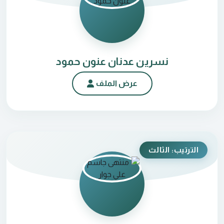
نسرين عدنان عنون حمود
عرض الملف
الترتيب: الثالث