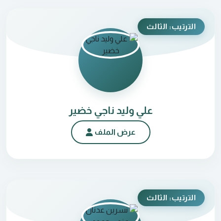
الترتيب: الثالث
علي وليد ناجي خضير
عرض الملف
الترتيب: الثالث