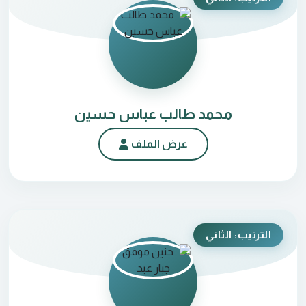
محمد طالب عباس حسين
عرض الملف
الترتيب: الثاني