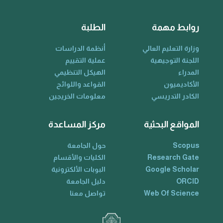
روابط مهمة
الطلبة
وزارة التعليم العالي
أنظمة الدراسات
اللجنة التوجيهية
عملية التقييم
المدراء
الهيكل التنظيمي
الأكاديميون
القواعد واللوائح
الكادر التدريسي
معلومات الخريجين
المواقع البحثية
مركز المساعدة
Scopus
حول الجامعة
Research Gate
الكليات والأقسام
Google Scholar
البوبات الألكترونية
ORCID
دليل الجامعة
Web Of Science
تواصل معنا