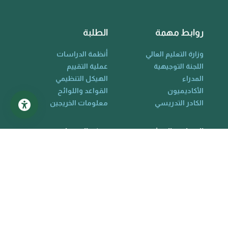
روابط مهمة
الطلبة
وزارة التعليم العالي
أنظمة الدراسات
اللجنة التوجيهية
عملية التقييم
المدراء
الهيكل التنظيمي
الأكاديميون
القواعد واللوائح
الكادر التدريسي
معلومات الخريجين
المواقع البحثية
مركز المساعدة
Scopus
حول الجامعة
Research Gate
الكليات والأقسام
Google Scholar
البوبات الألكترونية
ORCID
دليل الجامعة
Web Of Science
تواصل معنا