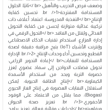
وضعف فرص التدريب والتأهيل.<br />ثانيًا: الحلول
المستدامة المقترحة<br />1. تحسين كفاءة
الإنتاج<br />التغذية المدروسة: اعتماد أعلاف ذات
تركيبة غذائية متوازنة يُحسن من كفاءة التحويل
الغذائي ويُقلل من الفاقد.<br />التحول الرقمي في
إدارة المزارع: استخدام تقنيات الذكاء الاصطناعي
وإنترنت الأشياء (IoT) يتيح مراقبة دقيقة لصحة
القطيع وتحسين أداء وحدات الإنتاج.<br />2. الإدارة
المستدامة للنفايات<br />إعادة التدوير الزراعي:
تحويل فضلات الدواجن إلى سماد عضوي يُعزز
خصوبة التربة ويحد من استخدام الأسمدة
الكيماوية.<br />إنتاج الطاقة الحيوية: يُمكن
استغلال النفايات العضوية في إنتاج الغاز الحيوي
(Biogas)، مما يقلل من الاعتماد على الوقود
الأحفوري.<br />3. تعزيز صحة الحيوان
ورفاهيته<br />إجراءات وقائية فعالة: تعزيز برامج