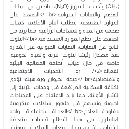
(CH₄) وأكسيد النيتروز (N₂O)، الناتجين عن عمليات
الهضم والنفايات الحيوانية.<br />الضغط على
الموارد الطبيعية: يتطلب إنتاج الأعلاف كميات
ضخمة من المياه والمساحات الزراعية، مما يزيد من
الضغط على نظم الموارد المستدامة.<br />التلوث
الناتج عن النفايات: النفايات الحيوانية غير المُدارة
تعد مصدرًا رئيسًا لتلوث التربة والمياه الجوفية،
خاصة في حال غياب أنظمة المعالجة البيئية
الفعالة.<br />2. التحديات الاجتماعية
والاقتصادية<br />صحة الحيوان ورفاهيته: تؤدي
الكثافة السكانية المرتفعة في وحدات التربية إلى
انتشار الأوبئة، مما يزيد الاعتماد على المضادات
الحيوية ويُسهم في ظهور سلالات ميكروبية
مقاومة للعلاج.<br />العدالة الاجتماعية: يواجه
العاملون في هذا القطاع تحديات متعلقة
بانخفاض الأجور، وغياب معايير السلامة المهنية،