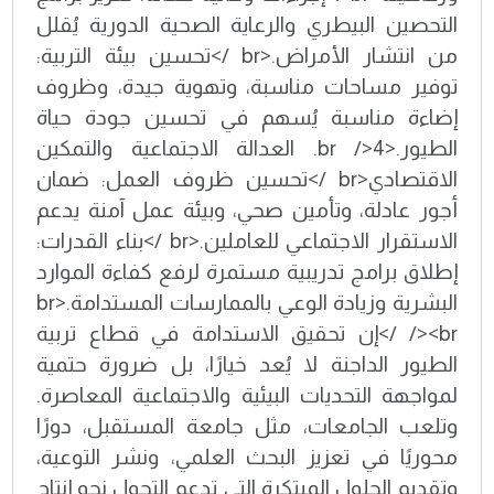
التحصين البيطري والرعاية الصحية الدورية يُقلل
من انتشار الأمراض.<br />تحسين بيئة التربية:
توفير مساحات مناسبة، وتهوية جيدة، وظروف
إضاءة مناسبة يُسهم في تحسين جودة حياة
الطيور.<br />4. العدالة الاجتماعية والتمكين
الاقتصادي<br />تحسين ظروف العمل: ضمان
أجور عادلة، وتأمين صحي، وبيئة عمل آمنة يدعم
الاستقرار الاجتماعي للعاملين.<br />بناء القدرات:
إطلاق برامج تدريبية مستمرة لرفع كفاءة الموارد
البشرية وزيادة الوعي بالممارسات المستدامة.<br
/><br />إن تحقيق الاستدامة في قطاع تربية
الطيور الداجنة لا يُعد خيارًا، بل ضرورة حتمية
لمواجهة التحديات البيئية والاجتماعية المعاصرة.
وتلعب الجامعات، مثل جامعة المستقبل، دورًا
محوريًا في تعزيز البحث العلمي، ونشر التوعية،
وتقديم الحلول المبتكرة التي تدعم التحول نحو إنتاج