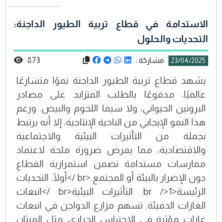
الاستدامة في قطاع تربية الطيور الداجنة:
التحديات والحلول
مشاركة :
873
23/04/2025
يشهد قطاع تربية الطيور الداجنة نموًا متسارعًا
عالميًا، مدفوعًا بالطلب المتزايد على مصادر
البروتين الحيواني، ولا سيما اللحوم والبيض. ورغم
هذا النمو الإيجابي من الناحية الإنتاجية، إلا أنه يرتبط
بجملة من التأثيرات البيئية والاجتماعية
والاقتصادية، مما يفرض ضرورة ملحة لاعتماد
ممارسات مستدامة تضمن استمرارية القطاع
دون الإضرار بالبيئة أو المجتمع.<br />أولًا: التحديات
الرئيسة<br />1. التأثيرات البيئية<br />انبعاث
الغازات الدفيئة: تسهم مزارع الدواجن في انبعاث
غازات مؤثرة في الاحتباس الحراري، مثل الميثان