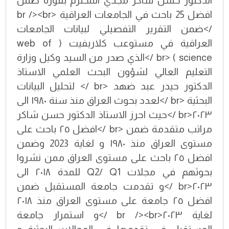
الدكتور حسن شاكر مجدي المحترم بفوزه ضمن
افضل 25 باحث في الجامعات العراقية <br /><br
/>ضمن التقرير التفصيلي لبيانات الجامعات
العراقية في مستوعب كلاريفيت ( web of
science ) <br />الذي صدر من السيد وكيل وزارة
التعليم العالي لشؤون البحث العلمي الاستاذ
الدكتور حيدر عبد ضهد <br /> لتحليل البيانات
البحثية <br />لعدد بحوث العراق منذ سنة ١٩٨٠ الى
٢٠٢٣<br />حيث احرز الاستاذ الدكتور حسن شاكر
مراتب متقدمة ضمن <br />افضل ٢٥ باحث على
مستوى العراق منذ ١٩٨٠ و لغاية 2023 وضمن
افضل ٢٥ باحث على مستوى العراق ممن نشروا
بحوثهم في مجلات Q2/ Q1 للمدة ٢٠١٨ الى
٢٠٢٣<br />و تقدمت جامعة المستقبل ضمن
افضل ٢٥ جامعة على مستوى العراق منذ ٢٠١٨
لغاية ٢٠٢٣<br /><br />و استمرار جامعة