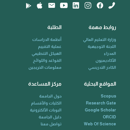
روابط مهمة
الطلبة
وزارة التعليم العالي
أنظمة الدراسات
اللجنة التوجيهية
عملية التقييم
المدراء
الهيكل التنظيمي
الأكاديميون
القواعد واللوائح
الكادر التدريسي
معلومات الخريجين
المواقع البحثية
مركز المساعدة
Scopus
حول الجامعة
Research Gate
الكليات والأقسام
Google Scholar
البوبات الألكترونية
ORCID
دليل الجامعة
Web Of Science
تواصل معنا