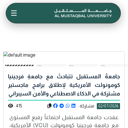
☰
جامعةُ المستقبل تتباحثُ مع جامعةِ فرجينيا
كومونولث الأمريكية لإطلاق برامجِ ماجستير
مشتركة في الذكاء الاصطناعي والأمن السيبراني
مشاركة :
415
02/07/2026
عقدت جامعة المستقبل اجتماعاً رفيع المستوى
مع جامعة فرجينيا كومونولث (VCU) الأمريكية،