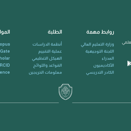
روابط مهمة
الطلبة
الموا
لعلمي
وزارة التعليم العالي
أنظمة الدراسات
opus
اللجنة التوجيهية
عملية التقييم
 Gate
المدراء
الهيكل التنظيمي
holar
الأكاديميون
القواعد واللوائح
RCID
الكادر التدريسي
معلومات الخريجين
ience