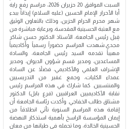
السبت الموافق 20 حزيران 2026، مراسم رفع راية
أبا الأحرار الإمام الحسين (عليه السلام) إيذاناً ببدء
شهر محرم الحرام الحزين، وذلك بالتعاون الوثيق
مع العتبة الحسينية المقدسة، وبرعاية مباشرة من
قِبل رئيس الجامعة، الأستاذ الدكتور حسن شاكر
مجدي.شهدت المراسم حضوراً رسمياً وأكاديمياً
مهيباً تقدمه السيد رئيس الجامعة، والسادة
المساعدين، ومدير قسم شؤون الديوان، ومدير
الإشراف العلمي والأكاديمي، فضلاً عن السادة
عمداء الكليات، وجمع غفير من التدريسيين
والمنتسبين. كما شارك في هذه المراسم رئيس
نقابة الأكاديميين العراقيين (فرع بابل) الدكتور
مشتاق طالب الخفاجي. وأكدت رئاسة الجامعة أن
إقامة هذه المراسم السنوية تأتي انطلاقاً من
إيمان المؤسسة الراسخ بأهمية استذكار النهضة
الحسينية الخالدة، وما تحمله في طياتها من معانٍ