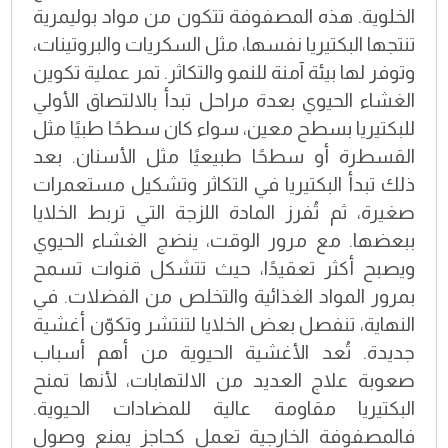
الخلوية. هذه المصفوفة تتكون من مواد بوليمرية
تنتجها البكتيريا نفسها، مثل السكريات والبروتينات،
وتوفر لها بيئة آمنة للنمو والتكاثر. تمر عملية تكوين
الغشاء الحيوي بعدة مراحل تبدأ بالالتصاق الأولي
للبكتيريا بسطح معين، سواء كان سطحًا طبيًا مثل
القسطرة أو سطحًا طبيعيًا مثل الأسنان. بعد
ذلك تبدأ البكتيريا في التكاثر وتشكيل مستعمرات
صغيرة، ثم تُفرز المادة اللزجة التي تربط الخلايا
ببعضها. مع مرور الوقت، ينضج الغشاء الحيوي
ويصبح أكثر تعقيدًا، حيث تتشكل قنوات تسمح
بمرور المواد الغذائية والتخلص من الفضلات. في
النهاية، تنفصل بعض الخلايا لتنتشر وتكوّن أغشية
جديدة. تُعد الأغشية الحيوية من أهم أسباب
صعوبة علاج العديد من الالتهابات، لأنها تمنح
البكتيريا مقاومة عالية للمضادات الحيوية.
فالمصفوفة الخارجية تعمل كحاجز يمنع وصول