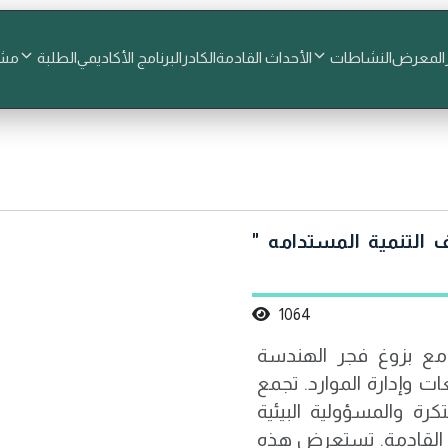
المعرض
النشاطات
الأحداث القادمة
الكادر
البرنامج الأكاديمي
الطلبة
مشا
 التنمية المستدامه "
1064
ة مع بزوغ فجر الهندسة
ت وإدارة الموارد. تجمع
كرة والمسؤولية البيئية
ال القادمة. تستعرض هذه