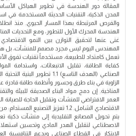
المقالة دور الهندسة في تطوير الهياكل الأساسي
المدن الذكية، التقنيات الحديثة المستخدمة في استد
والفرص المرتبطة بهذا المسار الحيوي. منذ انطلاق
الهندسة المحرك الأول للتطور، ومع التحديات المناخية
غنى عنها لتحقيق التوازن بين النمو الاقتصادي
المهندس اليوم ليس مجرد مصمم للمنشآت، بل هو 
تعمل كامتداد للطبيعة، مستخدماً تقنيات تفوق الأ
الصناعي (الهدف التاسع) 1.1 تطوير ا
الزاوية في بناء طرق وجسور وأنظمة طاقة قادرة عل
المناخية. إن دمج مواد البناء الصديقة للبيئة والت
العمر الافتراضي للمنشآت وتقليل الحاجة للصيانة ال
الاقتصادي الشامل. 1.2 تعزيز التصنيع ا
يتم تحويل المصانع التقليدية إلى منشآت ذكية تعت
الاصطناعي لتقليل الهدر المادي وتحسين استهلاك