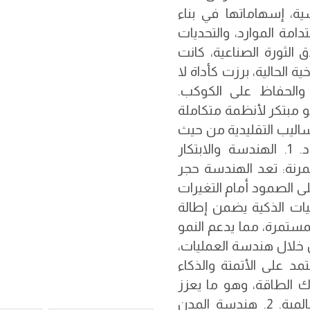
ة، إسهاماتها في بناء
امة الموارد، والتحديات
 الثورة الصناعية، كانت
 الحالية، برزت كأداة لا
 والحفاظ على الكوكب.
مبتكر لأنظمة متكاملة
ساليب التقليدية من حيث
كفاءة الطاقة، تقليل الانبعاثات، واستدامة المواد. 1. الهندسة والابتكار
لبنية التحتية المرنة: تعد الهندسة حجر
ى الصمود أمام التغيرات
قنيات الذكية يضمن إطالة
مستمرة، مما يدعم النمو
لمستدام: من خلال هندسة العمليات،
مد على الأتمتة والذكاء
 الطاقة، وهو ما يعزز
الابتكار في القطاع الصناعي ويدعم التنافسية العالمية. 2. هندسة المدن