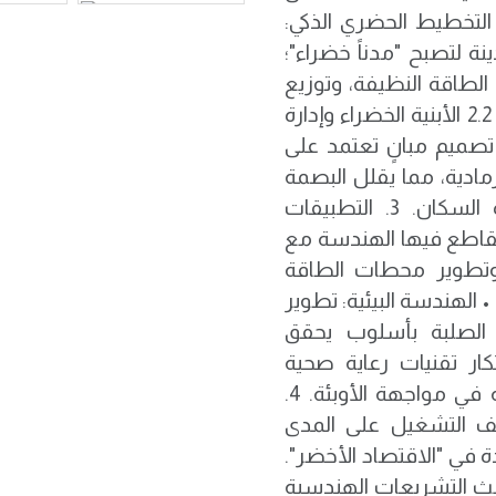
لمجتمعات المستدامة (الهدف الحادي عشر) 2.1 التخطيط الحضري الذكي:
 لتصبح "مدناً خضراء"؛
لطاقة النظيفة، وتوزيع
المساحات العمرانية بما يقلل من الازدحام والتلوث. 2.2 الأبنية الخضراء وإدارة
تصميم مبانٍ تعتمد على
رمادية، مما يقلل البصمة
الكربونية للمدن بشكل كبير ويحسن جودة حياة السكان. 3. التطبيقات
تتقاطع فيها الهندسة مع
وتطوير محطات الطاقة
 الهندسة البيئية: تطوير
ت الصلبة بأسلوب يحقق
تكار تقنيات رعاية صحية
مستدامة تعزز من رفاهية المجتمع وتدعم مرونته في مواجهة الأوبئة. 4.
اليف التشغيل على المدى
 في "الاقتصاد الأخضر".
ديث التشريعات الهندسية