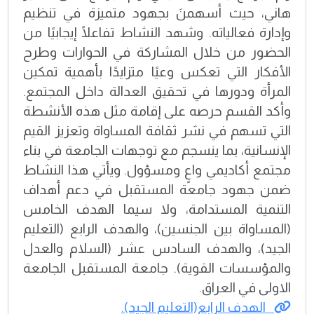
هاني، حيث أسهمنَ بجهود متميزة في تنظيم
وإدارة فعالياته. وشهد النشاط تفاعلًا إيجابيًا من
الحضور من خلال المشاركة في الحوارات وطرح
الأفكار التي تعكس وعيًا متزايدًا بأهمية تمكين
المرأة ودورها في تحقيق العدالة داخل المجتمع.
وأكد القسم حرصه على إقامة مثل هذه الأنشطة
التي تسهم في نشر ثقافة المساواة وتعزيز القيم
الإنسانية، بما ينسجم مع توجهات الجامعة في بناء
مجتمع أكاديمي واعٍ ومسؤول. ويأتي هذا النشاط
ضمن جهود جامعة المستقبل في دعم أهداف
التنمية المستدامة، ولا سيما الهدف الخامس
(المساواة بين الجنسين)، والهدف الرابع (التعليم
الجيد)، والهدف السادس عشر (السلام والعدل
والمؤسسات القوية). جامعة المستقبل الجامعة
الاولى في العراق.
الهدف الرابع(التعليم الجيد).