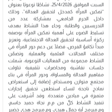
السبت الموافق 25/4/2026، نشاطًا توعويًا بعنوان
“تمكين المرأة كمدخل لتحقيق العدالة”، وذلك
داخل الحرم الجامعي، بمشاركة عدد من
التدريسيين والطلبة. وجاء هذا النشاط بهدف
تسليط الضوء على أهمية تمكين المرأة بوصفه
ركيزة أساسية لتحقيق العدالة الاجتماعية، وتعزيز
مبدأ تكافؤ الفرص، فضلًا عن دعم دور المرأة في
مختلف المجالات العلمية والعملية. وتضمّن
النشاط مجموعة من الفعاليات التوعوية، شملت
جلسات نقاشية ومحاضرات تثقيفية تناولت
مفاهيم العدالة والمساواة، ودور المرأة في بناء
مجتمع متوازن ومستدام، إضافة إلى استعراض
نماذج ناجحة لنساء استطعن تحقيق إنجازات
متميزة في ميادين متعددة. وقد أشرفت على
تنفيذ النشاط كلٌّ من م.م نجاة حميد جاسم،
وم.مبرمج آية جمال هيدي، وم.مبرمج هدى خضير