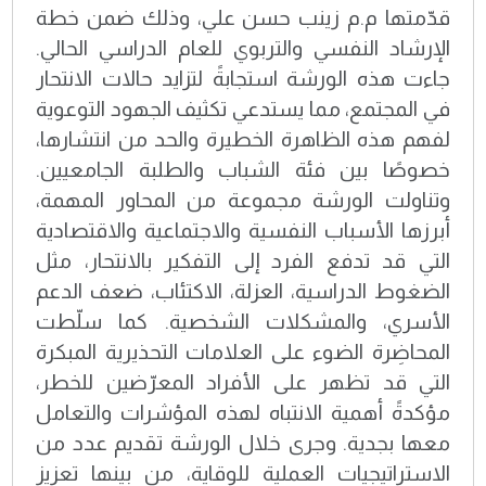
قدّمتها م.م زينب حسن علي، وذلك ضمن خطة
الإرشاد النفسي والتربوي للعام الدراسي الحالي.
جاءت هذه الورشة استجابةً لتزايد حالات الانتحار
في المجتمع، مما يستدعي تكثيف الجهود التوعوية
لفهم هذه الظاهرة الخطيرة والحد من انتشارها،
خصوصًا بين فئة الشباب والطلبة الجامعيين.
وتناولت الورشة مجموعة من المحاور المهمة،
أبرزها الأسباب النفسية والاجتماعية والاقتصادية
التي قد تدفع الفرد إلى التفكير بالانتحار، مثل
الضغوط الدراسية، العزلة، الاكتئاب، ضعف الدعم
الأسري، والمشكلات الشخصية. كما سلّطت
المحاضِرة الضوء على العلامات التحذيرية المبكرة
التي قد تظهر على الأفراد المعرّضين للخطر،
مؤكدةً أهمية الانتباه لهذه المؤشرات والتعامل
معها بجدية. وجرى خلال الورشة تقديم عدد من
الاستراتيجيات العملية للوقاية، من بينها تعزيز