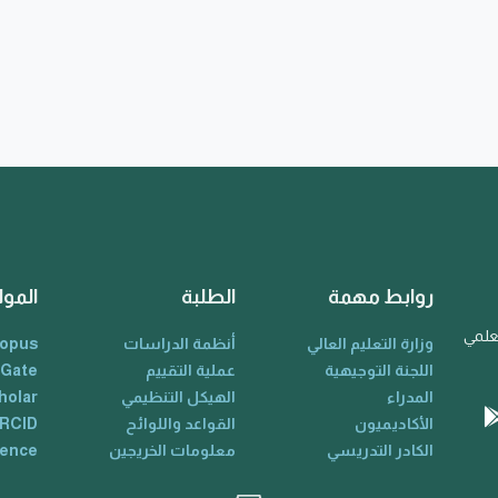
روابط مهمة
الطلبة
الموا
لعلمي
وزارة التعليم العالي
أنظمة الدراسات
opus
اللجنة التوجيهية
عملية التقييم
 Gate
المدراء
الهيكل التنظيمي
holar
الأكاديميون
القواعد واللوائح
RCID
الكادر التدريسي
معلومات الخريجين
ience