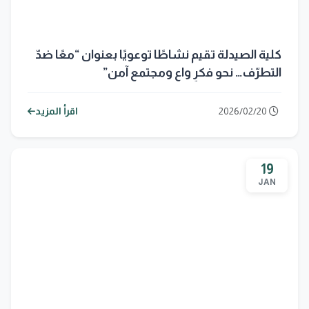
كلية الصيدلة تقيم نشاطًا توعويًا بعنوان “معًا ضدّ
التطرّف… نحو فكرٍ واعٍ ومجتمعٍ آمن”
2026/02/20
اقرأ المزيد
19
JAN