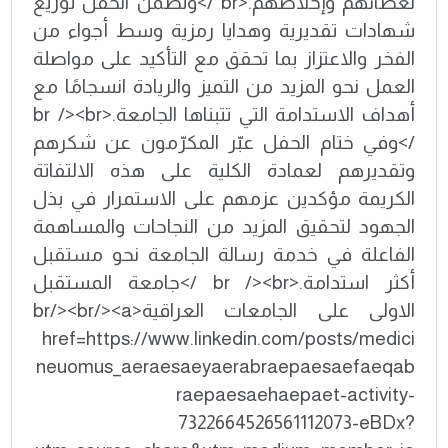
لعطائهم وإخلاصهم.<br />وتضمن الحفل توزيع
شهادات تقديرية وهدايا رمزية وسط أجواء من
الفخر والاعتزاز بما تحقق مع التأكيد على مواصلة
العمل نحو المزيد من التميز والريادة انسجامًا مع
أهداف الاستدامة التي تتبناها الجامعة.<br /><br
/>وفي ختام الحفل عبّر المكرّمون عن شكرهم
وتقديرهم لعمادة الكلية على هذه الالتفاتة
الكريمة مؤكدين عزمهم على الاستمرار في بذل
الجهود لتحقيق المزيد من النجاحات والمساهمة
الفاعلة في خدمة رسالة الجامعة نحو مستقبل
أكثر استدامة.<br /><br />جامعة المستقبل
الاولى على الجامعات العراقية<br/><br/><a
href=https://www.linkedin.com/posts/medici
neuomus_aeraesaeyaerabraepaesaefaeqab
raepaesaehaepaet-activity-
7322664526561112073-eBDx?