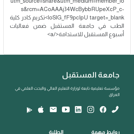
utm_source=share&utm_medium=member_io
s&rcm=ACoAAAj34WcBybbRUpeXcP_c-
loSlG_fF9pcIpU target=_blank>تكريم كادر كلية
الطب في جامعة المستقبل ضمن فعاليات
أسبوع المستقبل للاستدامة</a>
جامعة المستقبل
مؤسسة تعليمية تابعة لوزارة التعليم العالي والبحث العلمي في
العراق
روابط مهمة
الطلبة