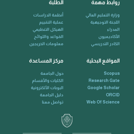
روابط مهمة
الطلبة
وزارة التعليم العالي
أنظمة الدراسات
اللجنة التوجيهية
عملية التقييم
المدراء
الهيكل التنظيمي
الأكاديميون
القواعد واللوائح
الكادر التدريسي
معلومات الخريجين
المواقع البحثية
مركز المساعدة
Scopus
حول الجامعة
Research Gate
الكليات والأقسام
Google Scholar
البوبات الألكترونية
ORCID
دليل الجامعة
Web Of Science
تواصل معنا