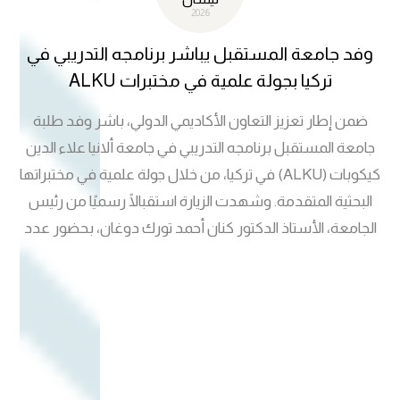
2026
وفد جامعة المستقبل يباشر برنامجه التدريبي في
تركيا بجولة علمية في مختبرات ALKU
ضمن إطار تعزيز التعاون الأكاديمي الدولي، باشر وفد طلبة
جامعة المستقبل برنامجه التدريبي في جامعة ألانيا علاء الدين
كيكوبات (ALKU) في تركيا، من خلال جولة علمية في مختبراتها
البحثية المتقدمة. وشهدت الزيارة استقبالًا رسميًا من رئيس
الجامعة، الأستاذ الدكتور كنان أحمد تورك دوغان، بحضور عدد
من الأكاديميين من الجانبين، حيث اطّلع الطلبة على أحدث
التقنيات والتجهيزات المختبرية، بما يسهم في تعزيز مهاراتهم
التطبيقية وربطها بالجوانب النظرية. وتأتي هذه المبادرة ضمن
توجه جامعة المستقبل لفتح آفاق تعليمية دولية أمام طلبتها
وتنمية قدراتهم العلمية في بيئات أكاديمية متقدمة .