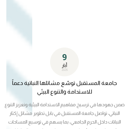
الدكتور حسن شاكر مجدي المحترم وأعضاء مجلس الجامعة
المحترمون، جرى خلاله التأكيد على أهمية ترسيخ الشراكات
الأكاديمية العربية وتبادل الخبرات العلمية والبحثية بما يسهم في
تطوير البرامج الأكاديمية ودعم البيئة التعليمية. وشهد اللقاء
مناقشة عدد من ملفات التعاون، من بينها برامج الدراسات
العليا، والتبادل الطلابي، والزيارات العلمية، فضلاً عن تعزيز التعاون
9
في مجالات البحث العلمي والتحول الرقمي والابتكار. كما
استعرض الجانبان أبرز إنجازات جامعة المستقبل ورؤيتها
أيار
2026
الأكاديمية، إلى جانب التأكيد على أهمية توسيع مجالات العمل
المشترك وبناء شراكة أكاديمية مستدامة تخدم الطلبة والباحثين
جامعة المستقبل توسّع مشاتلها النباتية دعماً
في البلدين الشقيقين.
للاستدامة والتنوع البيئي
ضمن جهودها في ترسيخ مفاهيم الاستدامة البيئية وتعزيز التنوع
النباتي، تواصل جامعة المستقبل في بابل تطوير مشاتل إكثار
النباتات داخل الحرم الجامعي، بما يسهم في توسيع المساحات