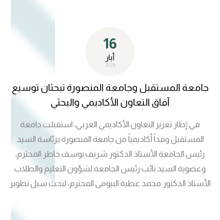
الصيدلة في جامعة نوتنغهام، المصنّفة الأولى في بريطانيا
والثامنة عالمياً، فيما تواصل كلية الصيدلة في جامعة المستقبل
16
ترسيخ مكانتها الأكاديمية بعد حصولها على الاعتماد الأمريكي
للتعليم الصيدلي. وتهدف مذكرة التفاهم إلى تعزيز التعاون
أيار
2026
العلمي والبحثي، وفتح آفاق جديدة أمام طلبة الدراسات الأولية
والعليا في مجالات العلوم الصيدلانية والتكنولوجيا الحيوية، بما
جامعة المستقبل وجامعة المنصورة تبحثان توسيع
يسهم في دعم جودة التعليم والبحث العلمي في المؤسستين.
آفاق التعاون الأكاديمي والبحثي
في إطار تعزيز التعاون الأكاديمي العربي، استقبلت جامعة
المستقبل وفداً أكاديمياً من جامعة المنصورة برئاسة السيد
رئيس الجامعة الأستاذ الدكتور شريف يوسف خاطر المحترم،
وعضوية السيد نائب رئيس الجامعة لشؤون التعليم والطلاب
الأستاذ الدكتور محمد عطية البيومي المحترم، لبحث سبل تطوير
التعاون المشترك في مجالات التعليم العالي والبحث العلمي.
وعُقد لقاء موسع بحضور السيد رئيس جامعة المستقبل الأستاذ