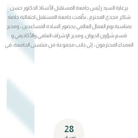
برعاية السيد رئيس جامعة المستقبل الأستاذ الدكتور حسن
شاكر مجدي المحترم ، نظّمت جامعة المستقبل احتفالية خاصة
بمناسبة يوم العمال العالمي بحضور السادة المساعدين ، ومدير
قسم شؤون الديوان، ومدير الإشراف العلمي والأكاديمي و
العمداء المحترمون ، إلى جانب مجموعة من منتسبي الجامعة، في
أجواء غلبت عليها روح التقدير والامتنان لهذه الشريحة التي
تشكّل الركيزة الأساسية في استمرارية العمل المؤسسي.
وأكدت رئاسة الجامعة، خلال كلمة ألقاها ، مدير الاشراف العلمي
والأكاديمي أهمية الدور الذي يؤديه العاملون في استمرارية
العمل وتوفير بيئة جامعية منظمة وآمنة، مشيدةً بإخلاصهم
وتفانيهم في أداء واجباتهم. وشهدت الاحتفالية تكريم عدد من
العاملين ومنحهم مكافآت مادية، في خطوة تعكس التزام
الجامعة بتعزيز ثقافة التقدير والاعتراف بالجهود.
28
نيسان