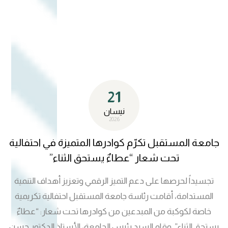
الشريف وجامعة المنصورة، حيث جرى بحث تطوير الشراكات
الأكاديمية ومتابعة برامج الدراسات العليا المشتركة، مع الإشادة
بتجربة ماجستير القانون بين الجامعتين. كما عقد الوفد اجتماعات
في وزارة التعليم العالي المصرية، واطّلع على أحدث تقنيات النشر
العلمي لدى مؤسسة ELSEVIER، إلى جانب زيارة شركة
“انطلاق” للاطلاع على تجارب التحول الرقمي. وأكد رئيس الجامعة
21
أن هذه الزيارة تعكس توجه جامعة المستقبل نحو الانفتاح
الأكاديمي وتبني معايير الجودة العالمية.
نيسان
2026
جامعة المستقبل تكرّم كوادرها المتميزة في احتفالية
تحت شعار “عطاءٌ يستحق الثناء”
تجسيداً لحرصها على دعم التميز الرقمي وتعزيز أهداف التنمية
المستدامة، أقامت رئاسة جامعة المستقبل احتفالية تكريمية
خاصة لكوكبة من المبدعين من كوادرها تحت شعار: “عطاءٌ
يستحق الثناء”. وقام السيد رئيس الجامعة، الأستاذ الدكتور حسن