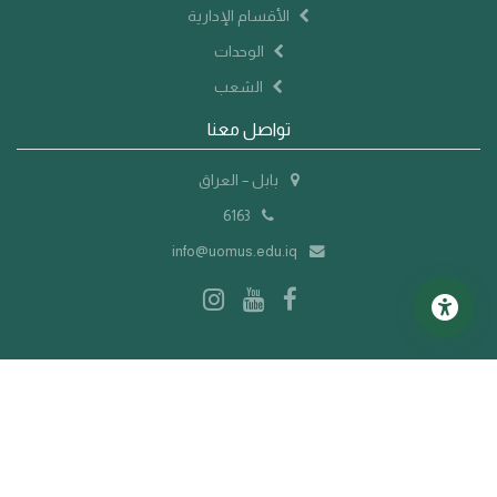
الأقسام الإدارية
الوحدات
الشعب
تواصل معنا
بابل – العراق
6163
info@uomus.edu.iq
©
2026 جميع الحقوق محفوظة | جامعة المستقبل