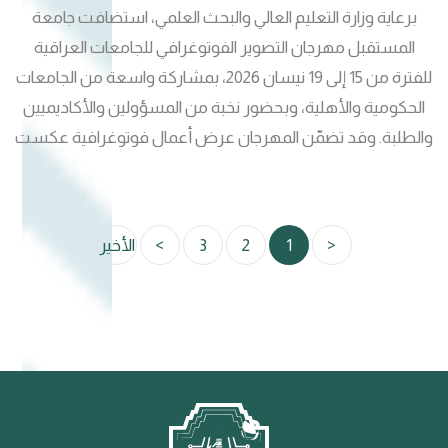
برعاية وزارة التعليم العالي والبحث العلمي، استضافت جامعة
المستقبل مهرجان التصوير الفوتوغرافي للجامعات العراقية
للفترة من 15 إلى 19 نيسان 2026، بمشاركة واسعة من الجامعات
الحكومية والأهلية، وبحضور نخبة من المسؤولين والأكاديميين
والطلبة. وقد تضمّن المهرجان عرض أعمال فوتوغرافية عكست
مهارات الطلبة وإبداعاتهم في توظيف الصورة لنقل أفكار ورؤى
معاصرة بأساليب فنية مؤثرة، فضلاً عن أجواء تنافسية أسهمت
في تعزيز التفاعل وتبادل الخبرات بين المشاركين. وفي هذا
<
1
2
3
>
الأخير
السياق، أكدت رئاسة الجامعة، في كلمة ألقاها الأستاذ الدكتور
مظفر صادق الزهيري، مدير الإشراف العلمي والأكاديمي المحترم،
حرص جامعة المستقبل على دعم الأنشطة الطلابية الإبداعية،
مشدداً على أهمية توفير بيئة محفزة تسهم في تنمية المواهب
الفنية وتعزيز حضور الطلبة في المحافل الثقافية. وفي ختام
الفعاليات، حققت جامعة المستقبل المركز الثالث بين الجامعات
المشاركة، في إنجاز يعكس تميز طلبتها ودعمها المستمر للإبداع