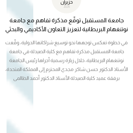
حزيران
2026
جامعة المستقبل توقّع مذكرة تفاهم مع جامعة
نوتنغهام البريطانية لتعزيز التعاون الأكاديمي والبحثي
في خطوة تعكس توجهها نحو توسيع شراكاتها الدولية، وقّعت
جامعة المستقبل مذكرة تفاهم مع كلية الصيدلة في جامعة
نوتنغهام البريطانية، خلال زيارة رسمية أجراها رئيس الجامعة
الأستاذ الدكتور حسن شاكر مجدي المحترم إلى المملكة المتحدة،
برفقة عميد كلية الصيدلة الأستاذ الدكتور أحمد الظالمي
والمستشار الثقافي الأستاذ الدكتور قصي الأحمدي. وشهدت
الزيارة لقاءات أكاديمية موسعة مع مسؤولي جامعة نوتنغهام
لبحث سبل تطوير التعاون في مجالات التوأمة الأكاديمية،
والشهادات المزدوجة، والمشاريع البحثية المشتركة، إلى جانب
تبادل الخبرات بين الباحثين وأعضاء الهيئات التدريسية. وتكتسب
الاتفاقية أهمية خاصة نظراً للمكانة العالمية المرموقة لكلية