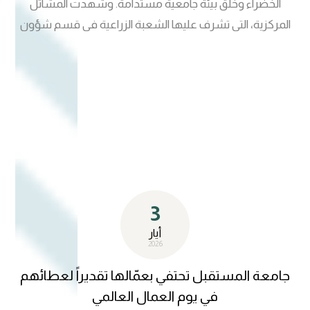
الخضراء وخلق بيئة جامعية مستدامة. وشهدت المشاتل
المركزية، التي تشرف عليها الشعبة الزراعية في قسم شؤون
الديوان، أعمال تطوير وتوسعة شملت إكثار النباتات النادرة،
وتعزيز الغطاء النباتي، فضلاً عن تنويع النباتات والزهور بما يعكس
الهوية الجمالية والبيئية للجامعة. وتجسد هذه المبادرات التزام
جامعة المستقبل بأهداف التنمية المستدامة ومعايير تصنيف UI
GreenMetric، إلى جانب ترسيخ ثقافة الوعي البيئي لدى الطلبة
والمجتمع الجامعي.
3
أيار
2026
جامعة المستقبل تحتفي بعمّالها تقديراً لعطائهم
في يوم العمال العالمي