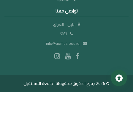
تواصل معنا
بابل – العراق
6163
info@uomus.edu.iq
©
2026 جميع الحقوق محفوظة | جامعة المستقبل