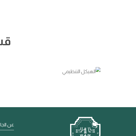
قس
عن الجا