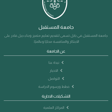
التعاون والشراكة، وتوفير فرص أكبر للتأهيل والتوظيف، بما
يرسخ مكانة الخريجين بوصفهم شركاء النجاح وصناع المستقبل
جامعة المستقبل
جامعة المستقبل في بابل تسعى لتقديم تعليم متميز وبناء جيل قادر على
الابتكار والمنافسة محليًا وعالميًا.
عن الجامعة
نبذة عنا
الاخبار
التواصل
خطط ورسوم الدراسة
التشكيلات الادارية
المراكز العلمية