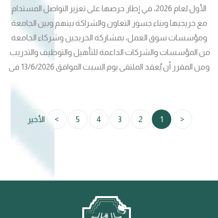
الأول لعام 2026، في إطار حرصها على تعزيز التواصل المستدام
مع خريجيها وبناء جسور التعاون والشراكة بينهم وبين الجامعة
ومؤسسات سوق العمل، بمشاركة الخريجين وشركاء الجامعة
من المؤسسات والشركات الداعمة للتأهيل والتوظيف والتدريب.
ومن المقرر أن يُعقد الملتقى يوم السبت الموافق 13/6/2026 في
تمام الساعة 11:00 صباحاً، على قاعة مركز التعليم المستمر ومركز
الإبداع والابتكار في القاضية (مقابل تربية بابل). ويأتي الملتقى
للاحتفاء بإنجازات الخريجين وقصص نجاحهم، وتعزيز التواصل بين
<
1
2
3
4
5
>
الأخير
الجامعة وخريجيها، فضلاً عن تبادل الخبرات واستشراف الفرص
المستقبلية، بما يسهم في دعم التنمية المهنية وتوسيع آفاق
التعاون مع مؤسسات سوق العمل. كما يتضمن الملتقى تكريم
عدد من الخريجين والسادة الضيوف من المؤسسات الداعمة، إلى
جانب تسليط الضوء على التجارب الناجحة والخبرات الملهمة التي
حققها خريجو الجامعة في مختلف المجالات. ويهدف الملتقى إلى
تعزيز التواصل المستدام بين الجامعة وخريجيها، ودعم أواصر