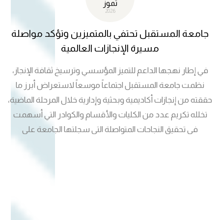
تموز
2026
جامعة المستقبل تحتفي بالمتميزين وتؤكد مواصلة
مسيرة الإنجازات العالمية
في إطار نهجها الداعم للتميز المؤسسي وترسيخ ثقافة الإنجاز،
نظمت جامعة المستقبل اجتماعاً موسعاً لاستعراض أبرز ما
حققته من إنجازات أكاديمية وبحثية وإدارية خلال المرحلة الماضية،
تخلله تكريم عدد من الكليات والأقسام والكوادر التي أسهمت
في تحقيق النجاحات المتواصلة التي سجلتها الجامعة على
المستويين المحلي والدولي. وأكد رئيس جامعة المستقبل الأستاذ
الدكتور حسن شاكر مجدي أن ما حققته الجامعة من تقدم في
التصنيفات العالمية وملفات الجودة والاعتماد الأكاديمي، فضلاً
عن النتائج المتميزة في الامتحانات التقويمية، جاء ثمرة رؤية
استراتيجية واضحة وعمل مؤسسي متكامل، مشيراً إلى أن
الجامعة ماضية في تعزيز جودة التعليم، ودعم البحث العلمي،