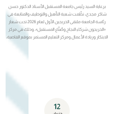
السيد رئيس الجامعة أن نجاح البرامج والمبادرات المستقبلية
برعاية السيد رئيس جامعة المستقبل الأستاذ الدكتور حسن
يعتمد على تكامل الأدوار بين مختلف التشكيلات الجامعية، مشيراً
شاكر مجدي، نظّمت شعبة التأهيل والتوظيف والمتابعة في
إلى أهمية المتابعة المستمرة والعمل بروح الفريق الواحد لتحقيق
رئاسة الجامعة ملتقى الخريجين الأول لعام 2026 تحت شعار
الأهداف المرسومة وترجمة الخطط إلى نتائج ملموسة تدعم
«الخريجون شركاء النجاح وصُنّاع المستقبل»، وذلك في مركز
مسيرة الجامعة. وفي ختام الاجتماع، دعا الأستاذ الدكتور حسن
الابتكار وريادة الأعمال ومركز التعليم المستمر بموقع القاضية،
شاكر مجدي إلى تكثيف الجهود واستثمار الإمكانات المتاحة
بحضور السيد مدير الإشراف العلمي والأكاديمي الأستاذ الدكتور
بالشكل الأمثل، بما يعزز جاهزية الجامعة للاستحقاقات
مظفر صادق الزهيري، والسيد عميد كلية التقنيات الهندسية
الأكاديمية المقبلة ويكرس مكانتها بوصفها مؤسسة تعليمية
الأستاذ الدكتور أزهر محسن عبد، ومشاركة واسعة من خريجي
رائدة تسعى إلى التميز والابتكار على المستويين المحلي والدولي
الجامعة وممثلي المؤسسات الحكومية والقطاع الخاص، إلى جانب
عدد من التدريسيين ومدراء المراكز والأقسام في رئاسة
الجامعة. ويأتي تنظيم الملتقى ضمن جهود شعبة التأهيل
والتوظيف والمتابعة الرامية إلى تعزيز التواصل المستدام مع
خريجي الجامعة وترسيخ الشراكة الفاعلة معهم، بوصفهم أحد
12
أهم روافد نجاح المؤسسة الأكاديمية، فضلاً عن دعم فرص
التعاون والتشبيك المهني مع مختلف مؤسسات سوق العمل.
حزيران