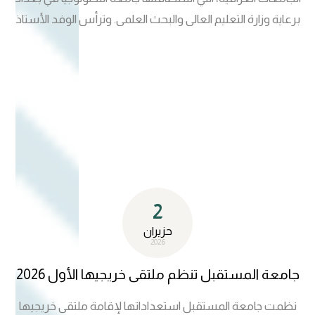
المستقبل الرامية إلى بناء شراكات نوعية مع الجامعات العالمية
برعاية وزارة التعليم العالي والبحث العلمي. وترأس الوفد الأستاذ
الرائدة، بما يعزز حضورها الدولي ويدعم توجهها نحو بيئة أكاديمية
الدكتور مظفر صادق الزهيري، مدير الإشراف العلمي والأكاديمي،
أكثر انفتاحاً وتكاملاً مع المؤسسات التعليمية المتميزة حول العالم
بمشاركة الأستاذ الدكتور طارق جواد كاظم، مدير قسم حدائق
العلوم والتكنولوجيا، والأستاذة الدكتورة إيمان عبد العزيز، مديرة
شعبة التأهيل والتوظيف والمتابعة، إلى جانب عدد من مسؤولي
الجامعة. وتناولت الورشة سبل تفعيل حدائق العلوم والتكنولوجيا
ودورها في دعم الابتكار وريادة الأعمال وتحويل مخرجات البحث
العلمي إلى مشاريع تنموية مستدامة، فيما أكدت جامعة
المستقبل حرصها على تعزيز بيئة الابتكار وربط مخرجاتها العلمية
2
باحتياجات التنمية وسوق العمل
حزيران
2026
جامعة المستقبل تنظم ملتقى خريجيها الأول 2026
نظمت جامعة المستقبل استعداداتها لإقامة ملتقى خريجيها