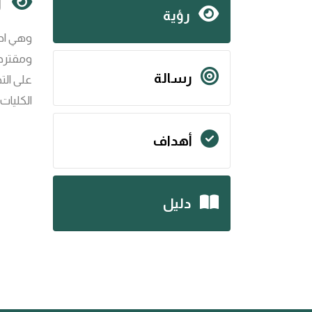
ر
رؤية
وهي احد
ومقترحا
رسالة
على الت
الكليات
أهداف
دليل