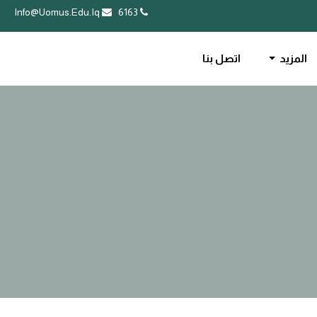
Info@Uomus.Edu.Iq
6163
المزيد
اتصل بنا