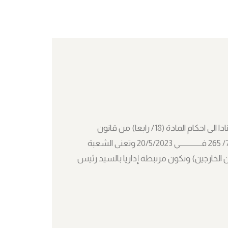
تم استحداث شعبة شؤون المواطنين فــــــــــــــــي جامعة المستقبل استنادا الى احكام المادة (18/ رابعا) من قانون
التعليم الأهلي رقم (25) لسنة 2016 وبناءا على الامر الجامعي المرقم 7/35/ 265 فــــــــــــــي 20/5/2023 وتعنى الشعبة
ن الخارجين) وتكون مرتبطة إداريا بالسيد رئيس