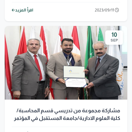
المؤتمر العلمي الدولي السادس والسنوي السابع
عشر الذي اقامته كلية الادارة والاقتصاد / الجامعة
2023/09/11
اقرأ المزيد
المستنصرية
10
SEP
مشاركة مجموعة من تدريسي قسم المحاسبة/
كلية العلوم الادارية/جامعة المستقبل في المؤتمر
الدولي الاول للمجلس العربي للتنمية المستدامة