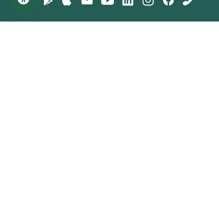
روابط مهمة
الطلبة
وزارة التعليم العالي
أنظمة الدراسات
اللجنة التوجيهية
عملية التقييم
المدراء
الهيكل التنظيمي
الأكاديميون
القواعد واللوائح
الكادر التدريسي
معلومات الخريجين
المواقع البحثية
مركز المساعدة
Scopus
حول الجامعة
Research Gate
الكليات والأقسام
Google Scholar
البوبات الألكترونية
ORCID
دليل الجامعة
Web Of Science
تواصل معنا