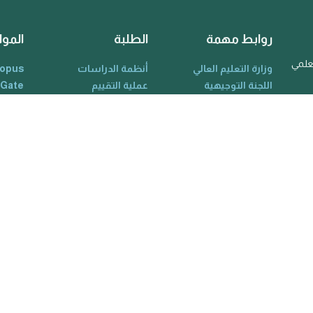
روابط مهمة
الطلبة
الموا
لعلمي
وزارة التعليم العالي
أنظمة الدراسات
opus
اللجنة التوجيهية
عملية التقييم
 Gate
المدراء
الهيكل التنظيمي
holar
الأكاديميون
القواعد واللوائح
RCID
الكادر التدريسي
معلومات الخريجين
ience