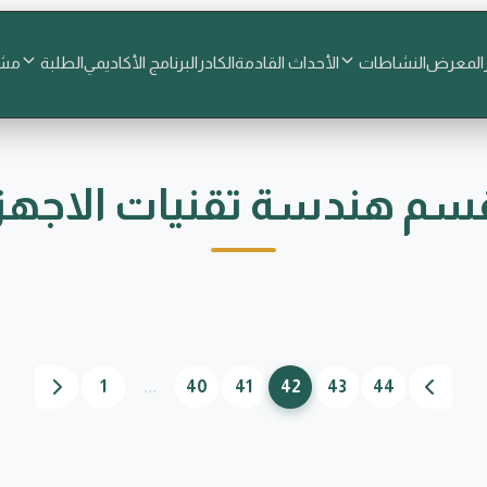
المعرض
النشاطات
الأحداث القادمة
الكادر
البرنامج الأكاديمي
الطلبة
مشا
سم هندسة تقنيات الاجهزة
1
...
40
41
42
43
44