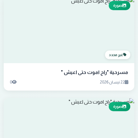
صورة
غير محدد
مسرحية "راح اموت حتى اعيش "
22 نيسان 2026
0
صورة