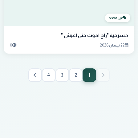
غير محدد
مسرحية "راح اموت حتى اعيش "
22 نيسان 2026
0
4
3
2
1