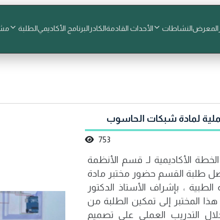
المعرض
النشاطات
الأحداث القادمة
الكادر
البرنامج الأكاديمي
الطلبة
مشا
ملية لمادة شبكات الحاسوب
753
لخطة الأكاديمية لـ قسم الأنظمة
واصل طلبة القسم حضور مختبر مادة
ب الذي يُقام في مختبر 402 البناية الطبية ، بإشراف الأستاذ الدكتور
والست آية جمال.<br />يهدف هذا المختبر إلى تمكين الطلبة من
لال التدريب العملي على تصميم