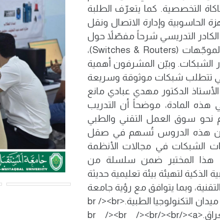
اكاة التخصصية. كما يتعرّف الطلبة
ت المحلية (LAN) وربط الأجهزة الحاسوبية وإدارة الاتصال ونقل
لية، قدّم الكادر التدريسي شرحاً مفصّلاً حول
مفاهيم الإرسال والاستقبال، وتقنيات المبدلات والموجّهات (Switches & Routers)،
ر الشبكات. وبيّن المشرفون أهمية
التي تتطلب شبكات موثوقة وسريعة
مات الطبية الحساسة.<br />وأكد الأستاذ الدكتور مهدي عبادي مانع
 هذه المادة، موضحاً أن التدريب
م نحو سوق العمل التقني والطبي
ى أن هذه الدروس تُسهم في صقل
ات الشبكات في مجالات الأنظمة
إنترنت الأشياء (IoT).<br />ويأتي هذا المختبر ضمن سلسلة من
ة الذكية لتهيئة بيئة تعليمية حديثة
لتقنية، وبما يتوافق مع رؤية جامعة
المستقبل في تخريج كفاءات قادرة على الابتكار في ميدان التكنولوجيا الطبية.<br /><br
/>جامعة المستقبل الجامعة الاولى في العراق.<br /><br /><br/><br/><a