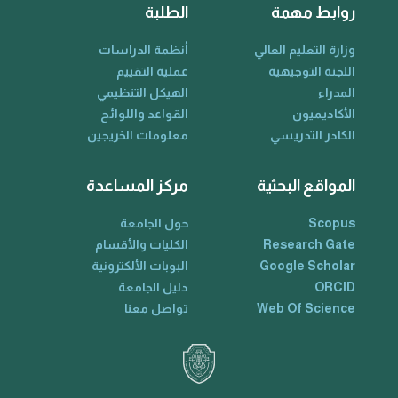
روابط مهمة
الطلبة
وزارة التعليم العالي
أنظمة الدراسات
اللجنة التوجيهية
عملية التقييم
المدراء
الهيكل التنظيمي
الأكاديميون
القواعد واللوائح
الكادر التدريسي
معلومات الخريجين
المواقع البحثية
مركز المساعدة
Scopus
حول الجامعة
Research Gate
الكليات والأقسام
Google Scholar
البوبات الألكترونية
ORCID
دليل الجامعة
Web Of Science
تواصل معنا