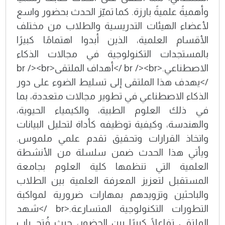
وأهميةً علميةً بارزة. كما تميّز الحدث بحضور واسع
لأعضاء الهيئات التدريسية والطلاب من مختلف
الأقسام العلمية، الذين أبدوا اهتمامًا كبيرًا
بالمستجدات التكنولوجية في مجالات الذكاء
الاصطناعي.<br /><br />أهداف الملتقى<br /><br
/>يهدف هذا الملتقى إلى تسليط الضوء على دور
الذكاء الاصطناعي في تطوير مجالات متعددة، بما
في ذلك العلوم الطبية، والكيمياء الحيوية،
والهندسة، وكيفية توظيفه كأداة لتحليل البيانات
واتخاذ القرارات وتحقيق تقدم علمي ملموس.
ويأتي هذا الحدث ضمن سلسلة من الأنشطة
العلمية التي تنظمها كلية العلوم بجامعة
المستقبل لتعزيز المعرفة العلمية بين الطلاب
والباحثين وتزويدهم بمهارات ضرورية لمواكبة
التطورات التكنولوجية المتسارعة.<br />شهد
الملتقى تفاعلًا كبيرًا بين الحضور، حيث فُتح باب