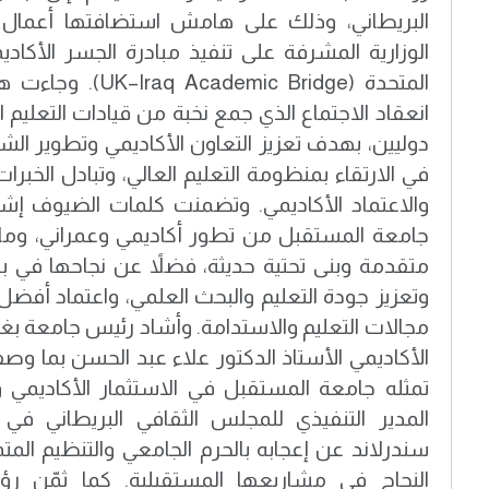
البريطاني، وذلك على هامش استضافتها أعمال ا
الوزارية المشرفة على تنفيذ مبادرة الجسر الأكادي
المتحدة (demic Bridge
انعقاد الاجتماع الذي جمع نخبة من قيادات التعليم 
دوليين، بهدف تعزيز التعاون الأكاديمي وتطوير الشر
في الارتقاء بمنظومة التعليم العالي، وتبادل الخبر
والاعتماد الأكاديمي. وتضمنت كلمات الضيوف إش
جامعة المستقبل من تطور أكاديمي وعمراني، وما 
متقدمة وبنى تحتية حديثة، فضلاً عن نجاحها في بن
وتعزيز جودة التعليم والبحث العلمي، واعتماد أفضل
مجالات التعليم والاستدامة. وأشاد رئيس جامعة بغ
الأكاديمي الأستاذ الدكتور علاء عبد الحسن بما وصف
تمثله جامعة المستقبل في الاستثمار الأكاديمي وج
المدير التنفيذي للمجلس الثقافي البريطاني في ا
سندرلاند عن إعجابه بالحرم الجامعي والتنظيم المتمي
النجاح في مشاريعها المستقبلية. كما ثمّن رؤس