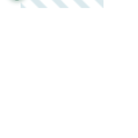
قع البحثية
مركز المساعدة
Sc
حول الجامعة
Research
الكليات والأقسام
Google Sc
البوبات الألكترونية
O
دليل الجامعة
Web Of Sc
تواصل معنا