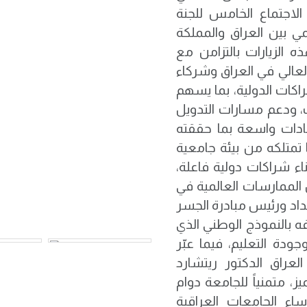
لاجتماع الخامس للجنة
مي بين العراق والمملكة
UK–Iraq Aca). وجاءت هذه الزيارات بالتزامن مع
العالي في العراق وشركاء
اكات الدولية، بما يسهم
ات، ودعم مسارات التدويل
ادات واسعة بما حققته
تمتلكه من بيئة جامعية
اء شراكات دولية فاعلة،
 الممارسات العالمية في
داد ورئيس مبادرة الجسر
ه بالنموذج الوطني الذي
ودة التعليم، فيما عبّر
لعراق الدكتور ريتشارد
ز، متمنياً للجامعة دوام
اء الجامعات العراقية