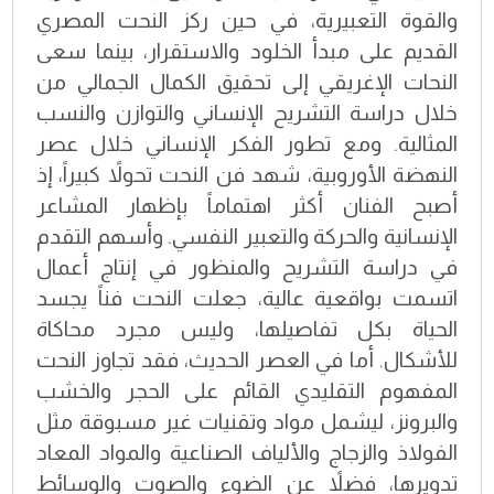
والقوة التعبيرية، في حين ركز النحت المصري
القديم على مبدأ الخلود والاستقرار، بينما سعى
النحات الإغريقي إلى تحقيق الكمال الجمالي من
خلال دراسة التشريح الإنساني والتوازن والنسب
المثالية. ومع تطور الفكر الإنساني خلال عصر
النهضة الأوروبية، شهد فن النحت تحولاً كبيراً، إذ
أصبح الفنان أكثر اهتماماً بإظهار المشاعر
الإنسانية والحركة والتعبير النفسي. وأسهم التقدم
في دراسة التشريح والمنظور في إنتاج أعمال
اتسمت بواقعية عالية، جعلت النحت فناً يجسد
الحياة بكل تفاصيلها، وليس مجرد محاكاة
للأشكال. أما في العصر الحديث، فقد تجاوز النحت
المفهوم التقليدي القائم على الحجر والخشب
والبرونز، ليشمل مواد وتقنيات غير مسبوقة مثل
الفولاذ والزجاج والألياف الصناعية والمواد المعاد
تدويرها، فضلاً عن الضوء والصوت والوسائط