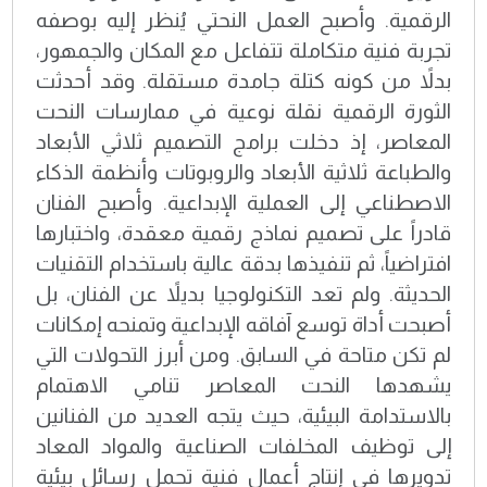
الرقمية. وأصبح العمل النحتي يُنظر إليه بوصفه
تجربة فنية متكاملة تتفاعل مع المكان والجمهور،
بدلاً من كونه كتلة جامدة مستقلة. وقد أحدثت
الثورة الرقمية نقلة نوعية في ممارسات النحت
المعاصر، إذ دخلت برامج التصميم ثلاثي الأبعاد
والطباعة ثلاثية الأبعاد والروبوتات وأنظمة الذكاء
الاصطناعي إلى العملية الإبداعية. وأصبح الفنان
قادراً على تصميم نماذج رقمية معقدة، واختبارها
افتراضياً، ثم تنفيذها بدقة عالية باستخدام التقنيات
الحديثة. ولم تعد التكنولوجيا بديلاً عن الفنان، بل
أصبحت أداة توسع آفاقه الإبداعية وتمنحه إمكانات
لم تكن متاحة في السابق. ومن أبرز التحولات التي
يشهدها النحت المعاصر تنامي الاهتمام
بالاستدامة البيئية، حيث يتجه العديد من الفنانين
إلى توظيف المخلفات الصناعية والمواد المعاد
تدويرها في إنتاج أعمال فنية تحمل رسائل بيئية