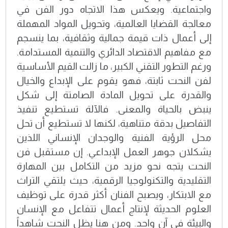
واجتماعية. ويعكس هذا الاتجاه دور الفن في
معالجة القضايا العالمية، وتحويل المواد المهملة
إلى أعمال ذات قيمة جمالية وثقافية، بما ينسجم
مع مفاهيم الاقتصاد الدائري والتنمية المستدامة.
ورغم التطور التقني الكبير، ما زالت القيم الأساسية
لفن النحت ثابتة، فهو يقوم على الإبداع والخيال
والقدرة على تحويل المادة الصامتة إلى شكل
ينبض بالحياة والمعنى. فالآلة تستطيع تنفيذ
التفاصيل بدقة متناهية، لكنها لا تستطيع أن تحل
محل الرؤية الفنية والوجدان الإنساني اللذين
يشكلان جوهر العمل الإبداعي. إن مستقبل فن
النحت يتجه نحو مزيد من التكامل بين المهارة
التقليدية والتكنولوجيا الرقمية، حيث يلتقي التراث
مع الابتكار، ويصبح الفنان أكثر قدرة على توظيف
العلوم الحديثة لإنتاج أعمال تتفاعل مع الإنسان
والبيئة في آن واحد. ومن هنا يظل النحت شاهداً