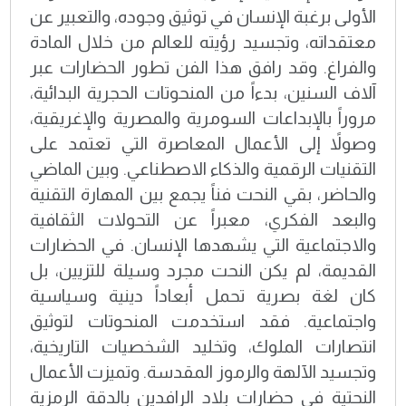
الأولى برغبة الإنسان في توثيق وجوده، والتعبير عن
معتقداته، وتجسيد رؤيته للعالم من خلال المادة
والفراغ. وقد رافق هذا الفن تطور الحضارات عبر
آلاف السنين، بدءاً من المنحوتات الحجرية البدائية،
مروراً بالإبداعات السومرية والمصرية والإغريقية،
وصولاً إلى الأعمال المعاصرة التي تعتمد على
التقنيات الرقمية والذكاء الاصطناعي. وبين الماضي
والحاضر، بقي النحت فناً يجمع بين المهارة التقنية
والبعد الفكري، معبراً عن التحولات الثقافية
والاجتماعية التي يشهدها الإنسان. في الحضارات
القديمة، لم يكن النحت مجرد وسيلة للتزيين، بل
كان لغة بصرية تحمل أبعاداً دينية وسياسية
واجتماعية. فقد استخدمت المنحوتات لتوثيق
انتصارات الملوك، وتخليد الشخصيات التاريخية،
وتجسيد الآلهة والرموز المقدسة. وتميزت الأعمال
النحتية في حضارات بلاد الرافدين بالدقة الرمزية