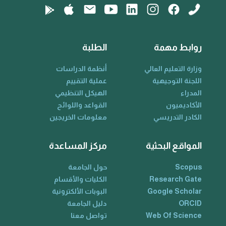
روابط مهمة
الطلبة
وزارة التعليم العالي
أنظمة الدراسات
اللجنة التوجيهية
عملية التقييم
المدراء
الهيكل التنظيمي
الأكاديميون
القواعد واللوائح
الكادر التدريسي
معلومات الخريجين
المواقع البحثية
مركز المساعدة
Scopus
حول الجامعة
Research Gate
الكليات والأقسام
Google Scholar
البوبات الألكترونية
ORCID
دليل الجامعة
Web Of Science
تواصل معنا