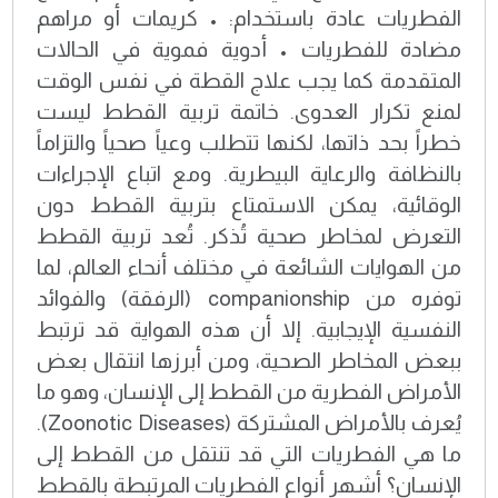
الفطريات عادة باستخدام: • كريمات أو مراهم
مضادة للفطريات • أدوية فموية في الحالات
المتقدمة كما يجب علاج القطة في نفس الوقت
لمنع تكرار العدوى. خاتمة تربية القطط ليست
خطراً بحد ذاتها، لكنها تتطلب وعياً صحياً والتزاماً
بالنظافة والرعاية البيطرية. ومع اتباع الإجراءات
الوقائية، يمكن الاستمتاع بتربية القطط دون
التعرض لمخاطر صحية تُذكر. تُعد تربية القطط
من الهوايات الشائعة في مختلف أنحاء العالم، لما
توفره من companionship (الرفقة) والفوائد
النفسية الإيجابية. إلا أن هذه الهواية قد ترتبط
ببعض المخاطر الصحية، ومن أبرزها انتقال بعض
الأمراض الفطرية من القطط إلى الإنسان، وهو ما
يُعرف بالأمراض المشتركة (Zoonotic Diseases).
ما هي الفطريات التي قد تنتقل من القطط إلى
الإنسان؟ أشهر أنواع الفطريات المرتبطة بالقطط