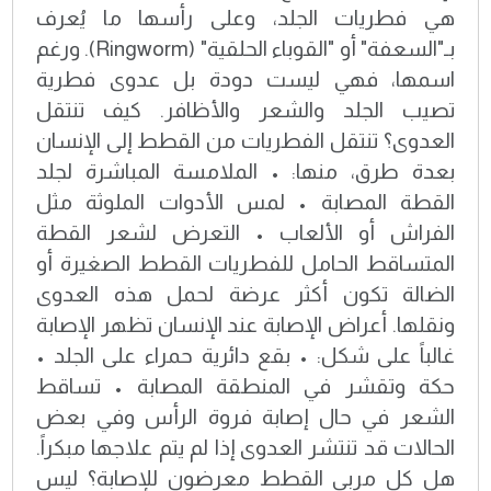
هي فطريات الجلد، وعلى رأسها ما يُعرف
بـ"السعفة" أو "القوباء الحلقية" (Ringworm). ورغم
اسمها، فهي ليست دودة بل عدوى فطرية
تصيب الجلد والشعر والأظافر. كيف تنتقل
العدوى؟ تنتقل الفطريات من القطط إلى الإنسان
بعدة طرق، منها: • الملامسة المباشرة لجلد
القطة المصابة • لمس الأدوات الملوثة مثل
الفراش أو الألعاب • التعرض لشعر القطة
المتساقط الحامل للفطريات القطط الصغيرة أو
الضالة تكون أكثر عرضة لحمل هذه العدوى
ونقلها. أعراض الإصابة عند الإنسان تظهر الإصابة
غالباً على شكل: • بقع دائرية حمراء على الجلد •
حكة وتقشر في المنطقة المصابة • تساقط
الشعر في حال إصابة فروة الرأس وفي بعض
الحالات قد تنتشر العدوى إذا لم يتم علاجها مبكراً.
هل كل مربي القطط معرضون للإصابة؟ ليس