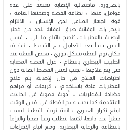
بالضرورة. فاحتمالية الإصابة تعتمد على عدة
عوامل، منها: • نظافة القطة وصحتها العامة •
قوة الجهاز المناعي لدى الإنسان • الالتزام
بالإجراءات الوقائية طرق الوقاية للحد من خطر
الإصابة بالفطريات، يُنصح باتباع ما يلي: • غسل
اليدين جيداً بعد التعامل مع القطط • تنظيف
مكان نوم القطة بشكل دوري • فحص القطة عند
الطبيب البيطري بانتظام • عزل القطة المصابة
حتى يتم علاجها • تجنب لمس القطط الضالة دون
احتياطات العلاج في حال الإصابة، يتم علاج
الفطريات عادة باستخدام: • كريمات أو مراهم
مضادة للفطريات • أدوية فموية في الحالات
المتقدمة كما يجب علاج القطة في نفس الوقت
لمنع تكرار العدوى. خاتمة تربية القطط ليست
خطراً بحد ذاتها، لكنها تتطلب وعياً صحياً والتزاماً
بالنظافة والرعاية البيطرية. ومع اتباع الإجراءات