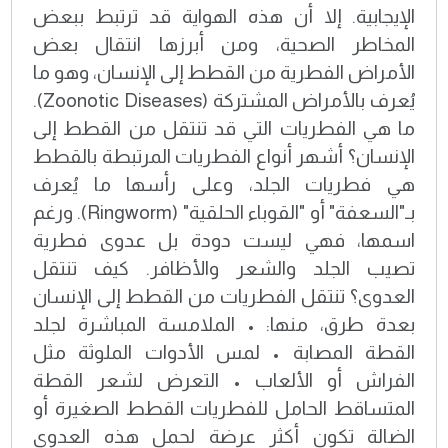
الإيجابية. إلا أن هذه الهواية قد ترتبط ببعض
المخاطر الصحية، ومن أبرزها انتقال بعض
الأمراض الفطرية من القطط إلى الإنسان، وهو ما
يُعرف بالأمراض المشتركة (Zoonotic Diseases).
ما هي الفطريات التي قد تنتقل من القطط إلى
الإنسان؟ أشهر أنواع الفطريات المرتبطة بالقطط
هي فطريات الجلد، وعلى رأسها ما يُعرف
بـ"السعفة" أو "القوباء الحلقية" (Ringworm). ورغم
اسمها، فهي ليست دودة بل عدوى فطرية
تصيب الجلد والشعر والأظافر. كيف تنتقل
العدوى؟ تنتقل الفطريات من القطط إلى الإنسان
بعدة طرق، منها: • الملامسة المباشرة لجلد
القطة المصابة • لمس الأدوات الملوثة مثل
الفراش أو الألعاب • التعرض لشعر القطة
المتساقط الحامل للفطريات القطط الصغيرة أو
الضالة تكون أكثر عرضة لحمل هذه العدوى