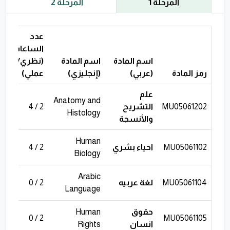
المرحلة 1
المرحلة 2
عدد
الساعات
اسم المادة
اسم المادة
(نظري/
رمز المادة
(عربي)
(إنجليزي)
عملي)
ا
علم
Anatomy and
MU05061202
التشريح
2 / 4
6
Histology
والأنسجة
Human
MU05061102
احياء بشري
2 / 4
6
Biology
Arabic
MU05061104
لغة عربيه
2 / 0
2
Language
حقوق
Human
2
2 / 0
MU05061105
انسان
Rights