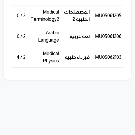
المصطلحات
Medical
2
2 / 0
MU05061205
الطبية 2
Terminology2
Arabic
MU05061206
لغة عربيه
2 / 0
2
Language
Medical
MU05062103
فيزياء طبيه
2 / 4
6
Physics