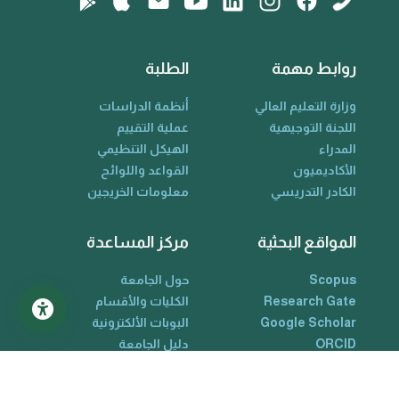
روابط مهمة
الطلبة
وزارة التعليم العالي
أنظمة الدراسات
اللجنة التوجيهية
عملية التقييم
المدراء
الهيكل التنظيمي
الأكاديميون
القواعد واللوائح
الكادر التدريسي
معلومات الخريجين
المواقع البحثية
مركز المساعدة
Scopus
حول الجامعة
Research Gate
الكليات والأقسام
Google Scholar
البوبات الألكترونية
ORCID
دليل الجامعة
Web Of Science
تواصل معنا