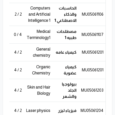
الحاسبات
Computers
MU05061106
والذكاء
and Artificial
2 / 2
4
الاصطناعي 1
Intelligence 1
مصطلحات
Medical
4
4 / 0
MU05061107
طبيه 1
Terminology1
General
MU05061201
كيمياء عامه
2 / 4
6
chemistry
كيمياء
Organic
6
2 / 4
MU05061201
عضوية
Chemistry
بيولوجيا
Skin and Hair
MU05061203
الجلد
2 / 4
6
Biology
والشعر
MU05061204
فيزياء ليزر
Laser physics
2 / 4
6