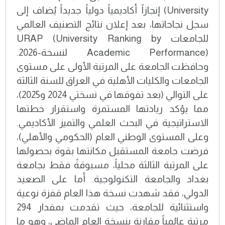
University) إنجازاً أكاديمياً دولياً جديداً يُضاف إلى
سجل نجاحاتها، بعد إعلان نتائج التصنيف العالمي
للجامعات URAP (University Ranking by
Academic Performance) لنسخة-2026.
وحافظت الجامعة على المرتبة الأولى على مستوى
الجامعات والكليات الأهلية في العراق للسنة الثالثة
على التوالي (بعد تفوقها في نسختي 2024 و2025)،
مما يؤكد ريادتها المستمرة واستقرار خطتها
الاستراتيجية في البحث العلمي والتميز الأكاديمي.
وعلى المستوى الوطني العام (الحكومي والأهلي)،
فرضت جامعة المستقبل مكانتها بقوة بحصولها
على المرتبة الثالثة محلياً، مسبوقةً فقط بجامعة
بغداد والجامعة التكنولوجية. أما على الصعيد
الدولي، فقد شهدت نسخة هذا العام قفزة نوعية
واستثنائية للجامعة، حيث تقدمت بمقدار 294
مرتبة عالمياً مقارنة بنسخة العام الماضي، وهو ما