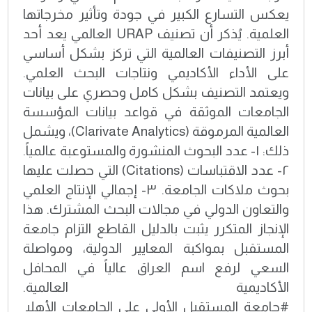
يعكس التسارع الكبير في جودة وتأثير مخرجاتها
العلمية. يُذكر أن تصنيف URAP العالمي يعد أحد
أبرز التصنيفات العالمية التي تركز بشكل أساسي
على الأداء الأكاديمي ونتاجات البحث العلمي.
ويعتمد التصنيف بشكل كامل وحصري على بيانات
الجامعات الموثقة في قواعد بيانات المؤسسة
العالمية المرموقة (Clarivate Analytics)، ويشمل
ذلك: ١- عدد البحوث المنشورة والمستوعبة عالمياً.
٢- عدد الاقتباسات (Citations) التي حصلت عليها
بحوث ملاكات الجامعة. ٣- إجمالي الإنتاج العلمي
والتعاون الدولي في مجالات البحث المشترك. هذا
الإنجاز المتكرر يثبت بالدليل القاطع التزام جامعة
المستقبل بمواكبة المعايير الدولية، ومواصلة
السعي لرفع اسم العراق عالياً في المحافل
الأكاديمية العالمية.
#جامعة_المستقبل_الأولى_على_الجامعات_الأهلي