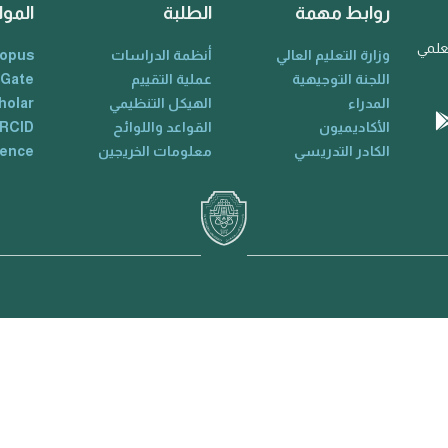
روابط مهمة
الطلبة
الموا
لعلمي
وزارة التعليم العالي
أنظمة الدراسات
opus
اللجنة التوجيهية
عملية التقييم
 Gate
المدراء
الهيكل التنظيمي
holar
الأكاديميون
القواعد واللوائح
RCID
الكادر التدريسي
معلومات الخريجين
ience