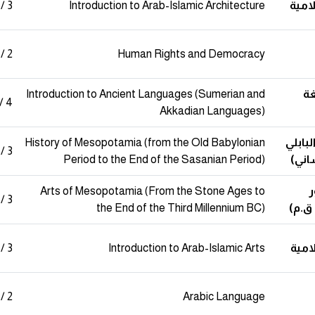
لامية
Introduction to Arab-Islamic Architecture
3 / 0
2 / 0
Human Rights and Democracy
غة
Introduction to Ancient Languages (Sumerian and
4 / 0
Akkadian Languages)
لبابلي
History of Mesopotamia (from the Old Babylonian
3 / 0
اني)
Period to the End of the Sasanian Period)
ر
Arts of Mesopotamia (From the Stone Ages to
3 / 0
 ق.م)
the End of the Third Millennium BC)
امية
Introduction to Arab-Islamic Arts
3 / 0
2 / 0
Arabic Language