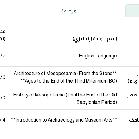
المرحلة 2
عدد
اسم المادة (إنجليزي)
(نظ
2 / 0
English Language
ر
**Architecture of Mesopotamia (From the Stone
3 / 0
 ق.م)
Ages to the End of the Third Millennium BC)**
العصر
History of Mesopotamia (Until the End of the Old
3 / 0
Babylonian Period)
تاحف
**Introduction to Archaeology and Museum Arts**
4 / 0