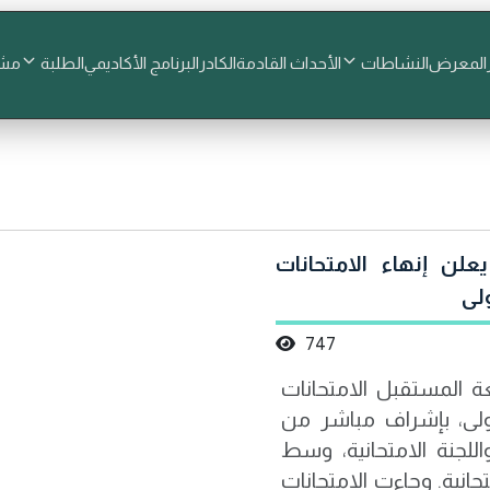
المعرض
النشاطات
الأحداث القادمة
الكادر
البرنامج الأكاديمي
الطلبة
مشا
لن إنهاء الامتحانات
ولى
747
ة المستقبل الامتحانات
أولى، بإشراف مباشر من
للجنة الامتحانية، وسط
حانية. وجاءت الامتحانات