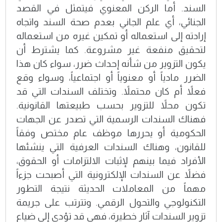
السند. أما الركن المعنوي فيتمثل في القصد
الجنائي، أي علم الجاني بعدم صحة السند واتجاه
إرادته إلى استعماله أو تمكين غيره من استعماله
لتحقيق منفعة غير مشروعة. كما يشترط أن
يكون التزوير من شأنه إحداث ضرر، سواء كان هذا
الضرر مادياً أو معنوياً أو اجتماعياً، وسواء وقع
فعلاً أم كان محتملاً. وتختلف السندات التي قد
تكون محلاً للتزوير بحسب طبيعتها القانونية.
فهناك السندات الرسمية التي تصدر عن الجهات
الحكومية أو يحررها موظف عام مختص وفقاً
للقانون، وهناك السندات العرفية التي ينشئها
الأفراد فيما بينهم لإثبات الالتزامات أو الحقوق،
فضلاً عن السندات الإلكترونية التي أصبحت جزءاً
مهماً من المعاملات الحديثة نتيجة التطور
التكنولوجي والتحول الرقمي. وتترتب على جريمة
تزوير السندات آثار خطيرة، فهي قد تؤدي إلى ضياع