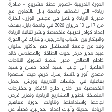
الدورة التدريبية «تطوير خطة مشروع – مبادرة
ريادة» التي نظمتها جامعة بابل بالتعاون مع
مديرية الريادة والتميز في مجلس الوزراء للفترة
من 7 إلى 10 حزيران 2026 في جامعة بابل، بهدف
إعداد كوادر تدريبية متخصصة ونشر ثقافة الريادة
والابتكار بين الشباب والخريجين. وشارك في الدورة
وفد من جامعة المستقبل ضم الدكتور سلوان
عبيد مدير مركز بحوث الطاقة، والمهندس خالد
كاظم الصالحي مدير شعبة تسويق النتاجات
العلمية، إلى جانب السيد أحمد حسن والسيد
مهدي أنور والآنسة إسراء كريم، حيث أسهموا
بفاعلية في الجلسات التدريبية وورش العمل
التخصصية من خلال طرح الأفكار والمقترحات
المتعلقة بتطوير المشاريع الريادية وتعزيز فرص
نجاحها واستدامتها. وتناولت الدورة مفاهيم
الريادة الحديثة وآليات إعداد المدربين، فضلاً عن