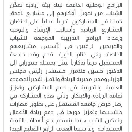
البرامج الوطنية الداعمة لبناء بيئة ريادية تمكّن
الشباب من تحويل أفكارهم إلى مشاريع ناجحة.
كما تلقى المشاركون تدريباً عملياً على احتضان
المشاريع الريادية وأساليب الإرشاد والتوجيه
وإعداد البرامج التدريبية الموجهة للشباب
والخريجين الراغبين في تأسيس مشاريعهم
الخاصة. وفي ختام الدورة، قدم وفد جامعة
المستقبل درعاً تذكارياً تمثل بمسلة حمورابي إلى
الدكتور حسين فلامرز، مستشار رئيس مجلس
الوزراء ومدير مديرية الريادة والتميز، تقديراً لجهوده
العلمية والتدريبية في دعم المشاركين وتعزيز
ثقافة الريادة والابتكار. وتأتي هذه المشاركة في
إطار حرص جامعة المستقبل على تطوير مهارات
منتسبيها وتعزيز دورها في دعم ريادة الأعمال
وتمكين الشباب، بما ينسجم مع أهداف التنمية
المستدامة، ولا سيما الهدف الرابع (التعليم الجيد)