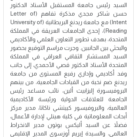
السيد رئيس جامعة المستقبل الأستاذ الدكتور
حسن شاكر مجدي مذكرة تفاهم (Letter of
Intent) مع جامعة ريدنغ البريطانية (University of
Reading)، إحدى الجامعات العريقة في المملكة
المتحدة، بهدف تطوير التعاون العلمي والأكاديمي
والبحثي بين الجانبين. وجرت مراسم التوقيع بحضور
السيد المستشار الثقافي العراقي في المملكة
المتحدة الأستاذ الدكتور قصي الأحمدي، إلى جانب
وفد أكاديمي وإداري رفيع المستوى من جامعة
ريدنغ ضم نخبة من القيادات الجامعية، من بينهم
البروفيسورة إليزابيث ألين، نائب مساعد رئيس
الجامعة للعلاقات الدولية ورئيسة الأكاديمية
العالمية، والبروفيسور كييتشي ناكاتا، مدير مركز
أبحاث المعلوماتية في كلية هينلي لإدارة الأعمال،
فضلاً عن السيد أليكس بوتون مدير الانخراط
العالمي، والسيدة إيريم أوزسوي المدير الإقليمي