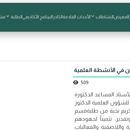
المعرض
النشاطات
الأحداث القادمة
الكادر
البرنامج الأكاديمي
الطلبة
مشا
ين في الأنشطة العلمية
509
لأستاذ المساعد الدكتورة
للشؤون العلمية الدكتور
دنان الخفاجي المحترم، جرى يوم 1/6/2026 تكريم نخبة من طلبةقسم
دير، تثميناً لجهودهم
 واللاصفية والفعاليات