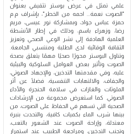
علمي تمثل في عرض بوستر تثقيفي بعنوان
"الصوت نعمة... احمه من الخطر"، بإشراف م.م
حمزة عباس جواد، وبمشاركة نور عيسى، مريم
رضا، وزهراء باسم، وذلك في إطار الأنشطة
العلمية الهادفة إلى نشر الوعي الصحي وتعزيز
الثقافة الوقائية لدى الطلبة ومنتسبي الجامعة.
وتناول البوستر محورًا صحيًا مهمًا يتعلق بصحة
الصوت وتأثير بعض العوامل السلوكية والبيئية
عليه، وفي مقدمتها التدخين، والإجهاد الصوتي،
والجفاف، والالتهابات التنفسية، فضلًا عن أثر
الملوثات والغازات في سلامة الحنجرة والأداء
الصوتي. كما استعرض مجموعة من الإرشادات
الصحية التي تسهم في الحفاظ على الصوت، من
بينها شرب الماء بكميات كافية، والتحدث بنبرة
معتدلة، وإراحة الصوت عند الشعور بالتعب،
وتجنب التدخين، ومراجعة الطبيب عند استمرار